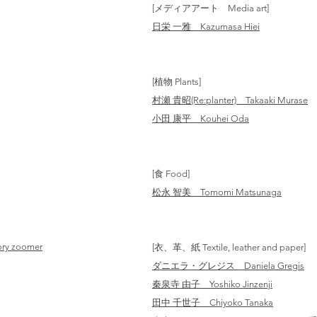
[メディアアート Media art]
日栄 一雅 Kazumasa Hiei
[植物 Plants]
村瀬 貴昭(Re:planter) Takaaki Murase
小田 康平 Kouhei Oda
[食 Food]
松永 智美 Tomomi Matsunaga
ry zoomer
[衣、革、紙 Textile, leather and paper]
ダニエラ・グレジス Daniela Gregis
秦泉寺 由子 Yoshiko Jinzenji
田中 千世子 Chiyoko Tanaka