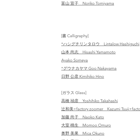
富山 宣子 Noriko Tomiyama
[書 Calligraphy]
*ハシグチリンタロウ Lintalow Hashiguchi
山本 尚志 Hisashi Yamamoto
Ayako Someya
​*グウナカヤマ Goo Nakayama
​日野 公彦 Kimihiko Hino
[ガラス Glass]
高橋 禎彦 Yoshihiko Takahashi
辻和美+factory zoomer Kazumi Tsuji+facto
加藤 尚子 Naoko Kato
大室 桃生 Momoo Omuro
奥野 美果 Mica Okuno