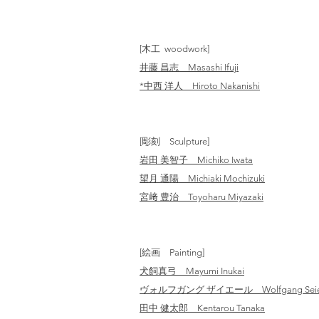
[木工 woodwork]
井藤 昌志 Masashi Ifuji
*中西 洋人 Hiroto Nakanishi
[彫刻 Sculpture]
岩田 美智子 Michiko Iwata
望月 通陽 Michiaki Mochizuki
宮﨑 豊治 Toyoharu Miyazaki
[絵画 Painting]
​犬飼真弓 Mayumi Inukai
ヴォルフガング ザイエール Wolfgang Seie
田中 健太郎 Kentarou Tanaka