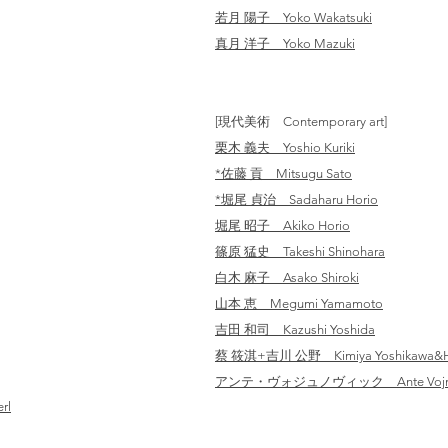
若月 陽子 Yoko Wakatsuki
真月 洋子 Yoko Mazuki
[現代美術 Contemporary art]
栗木 義夫 Yoshio Kuriki
*佐藤 貢 Mitsugu Sato
​*堀尾 貞治 Sadaharu Horio
​堀尾 昭子 Akiko Horio
篠原 猛史 Takeshi Shinohara
白木 麻子 Asako Shiroki
山本 恵 Megumi Yamamoto
吉田 和司 Kazushi Yoshida
蔡 筱淇+吉川 公野 Kimiya Yoshikawa&Hsi
アンテ・ヴォジュノヴィック Ante Vojno
rl