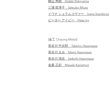
横山 秀樹 Hideki Yokoyama
三浦 世津子 Setsuko Miura
イワナ シュラムコヴァー Ivana Sramkova
ピーター アイビー Peter Ivy
[金工 Chasing Metal]
長谷川 竹次郎 Takejiro Hasegawa
長谷川 まみ Mami Hasegawa
長谷川 清吉 Seikichi Hasegawa
金森 正起 Masaki Kanamori
461-0004
愛知県名古屋市東区葵2－3－4