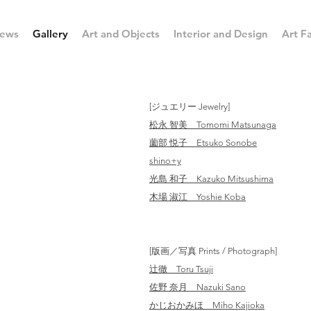
ews
Gallery
Art and Objects
Interior and Design
Art Fa
[ジュエリー Jewelry]
松永 智美 Tomomi Matsunaga
薗部 悦子 Etsuko Sonobe
shino+y
光島 和子 Kazuko Mitsushima
木場 淑江 Yoshie Koba
[版画／写真 Prints / Photograph]
辻徹 Toru Tsuji
佐野 奈月 Nazuki Sano
​かじおかみほ Miho Kajioka