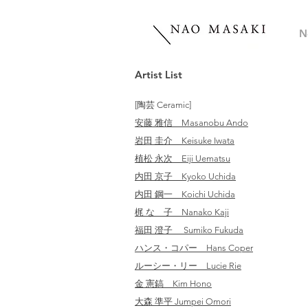
N
Artist List
[陶芸 Ceramic]
安藤 雅信 Masanobu Ando
岩田 圭介 Keisuke Iwata
植松 永次 Eiji Uematsu
内田 京子 Kyoko Uchida
内田 鋼一 Koichi Uchida
梶 なゝ子 Nanako Kaji
福田 澄子 Sumiko Fukuda
ハンス・コパー Hans Coper
ルーシー・リー Lucie Rie
金 憲鎬 Kim Hono
​大森 準平 Jumpei Omori