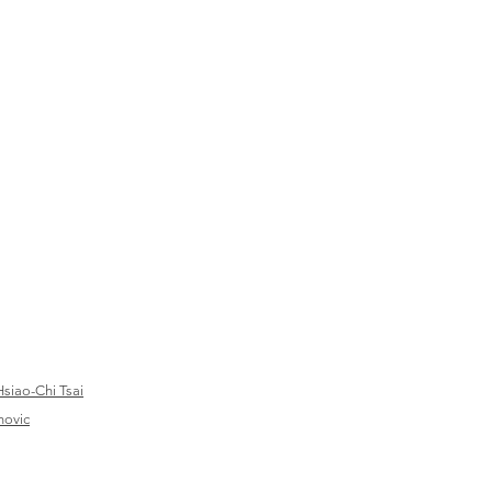
ao-Chi Tsai
vic