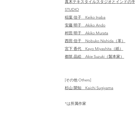
真木テキスタイルスタジオとインドの手仕事 
STUDIO
稲葉 佳子 Keiko Inaba
安藤 明子 Akiko Ando
​村田 明子 Akiko Murata
西田 信子 Nobuko Nishida（革）
宮下 香代 Kayo Miyashita（紙）
都筑 晶絵 Akie Suzuki（製本家）
[その他 Others]
杉山 開知 Kaichi Sugiyama
​*は所属作家
About