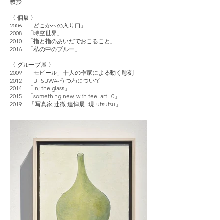
教授
〈 個展 〉
2006 「どこかへの入り口」
2008 「時空世界」
2010 「指と指のあいだでおこること」
2016
「私の中のブルー」
〈 グループ展 〉
2009 「モビール」十人の作家による動く彫刻
2012 「UTSUWA-うつわについて」
2014
「in; the glass」
2015
「something new, with feel art 10」
2019
「写真家 辻徹 追悼展 -現-utsutsu」