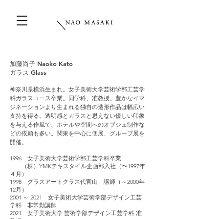
加藤尚子 Naoko Kato
ガラス Glass
神奈川県横浜生まれ。女子美術大学芸術学部工芸学
科ガラスコース卒業。同学科、准教授。豊かなイマ
ジネーションより生まれる独自の造形作品は幅広い
支持を得る。透明感とガラスと思えない優しい印象
を与える作風で、ホテルや空間へのオブジェ制作な
どの依頼も多い。関東を中心に個展、グループ展を
開催。
1996 女子美術大学芸術学部工芸学科卒業
（株）YMKテキスタイル企画部入社（〜1997年
４月）
1998 グラスアートクラス代官山 講師（～2000年
12月）
2001 ～ 2021 女子美術大学芸術学部デザイン工芸
学科 非常勤講師
2021 女子美術大学 芸術学部デザイン工芸学科 准