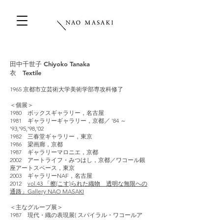
田中千世子 Chiyoko Tanaka
衣 Textile
1965 京都市立芸術大学美術学部専攻科修了
＜個展＞
1980 ボックスギャラリー，名古屋
1981 ギャラリーギャラリー，京都／ '84 ～
'93,'95,'98,'02
1982 三春堂ギャラリー，東京
1986 梁画廊，京都
1987 ギャラリーマロニエ，京都
2002 アートライフ・みつはし，京都／ワコール銀
座アートスペース，東京
2003 ギャラリーNAF，名古屋
2012
vol.43 「擦(こす)られた織物 透明な無限への
通路」Gallery NAO MASAKI
＜主なグループ展＞
1987 現代・織の表現展( スパイラル・ワコールア