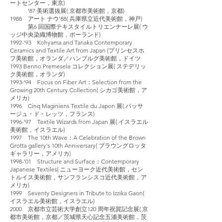
ートセンター，東京)
’87 美術選抜展( 京都市美術館，京都)
1988 アート ナウ'88( 兵庫県立近代美術館，神戸)
第6 回国際テキスタイルトリエンナーレ展( ウ
ッジ中央染織博物館，ポーランド)
1992-'93 Kohyama and Tanaka Contemporary
Ceramics and Textile Art from Japan (プリンセスホ
フ美術館，オランダ／ハンブルグ美術館，ドイツ
1993 Benno Premesela コレクション展( ステデリッ
ク美術館，オランダ)
1993-'94 Focus on Fiber Art：Selection from the
Growing 20th Century Collection( シカゴ美術館，ア
メリカ)
1996 Cinq Maginiens Textile du Japon 展( パッサ
ージュ・ド・レッツ，フランス)
1996-'97 Textile Wizards from Japan 展( イスラエル
美術館，イスラエル)
1997 The 10th Wave：A Celebration of the Brown
Grotta gallery's 10th Anniversary( ブラウングロッタ
ギャラリー，アメリカ)
1998-'01 Structure and Surface：Contemporary
Japanese Textiles( ニューヨーク近代美術館，セン
トルイス美術館，サンフランシスコ近代美術館，ア
メリカ)
1999 Seventy Designers in Tribute to Izzika Gaon(
イスラエル美術館，イスラエル)
2000 京都市立芸術大学創立120 周年祝賀記念展( 京
都市美術館，京都／茨城県天心記念五浦美術館，茨