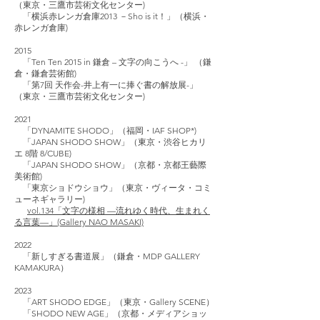
（東京・三鷹市芸術文化センター)
「横浜赤レンガ倉庫2013 －Sho is it！」（横浜・
赤レンガ倉庫)
2015
「Ten Ten 2015 in 鎌倉 – 文字の向こうへ -」 （鎌
倉・鎌倉芸術館)
「第7回 天作会-井上有一に捧ぐ書の解放展-」
（東京・三鷹市芸術文化センター)
2021
「DYNAMITE SHODO」（福岡・IAF SHOP*)
「JAPAN SHODO SHOW」（東京・渋谷ヒカリ
エ 8階 8/CUBE)
「JAPAN SHODO SHOW」（京都・京都王藝際
美術館)
「東京ショドウショウ」（東京・ヴィータ・コミ
ューネギャラリー)
vol.134「文字の様相 ––流れゆく時代、生まれく
る言葉––」(Gallery NAO MASAKI)
2022
「新しすぎる書道展」（鎌倉・MDP GALLERY
KAMAKURA）
2023
「ART SHODO EDGE」（東京・Gallery SCENE）
「SHODO NEW AGE」（京都・メディアショッ