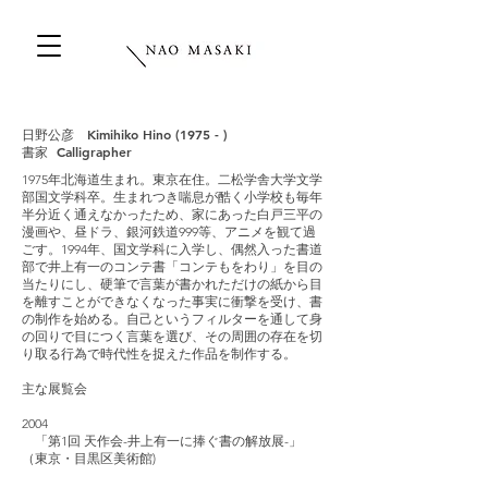
日野公彦 Kimihiko Hino (1975 - )
書家 Calligrapher
1975年北海道生まれ。東京在住。二松学舎大学文学
部国文学科卒。生まれつき喘息が酷く小学校も毎年
半分近く通えなかったため、家にあった白戸三平の
漫画や、昼ドラ、銀河鉄道999等、アニメを観て過
ごす。1994年、国文学科に入学し、偶然入った書道
部で井上有一のコンテ書「コンテもをわり」を目の
当たりにし、硬筆で言葉が書かれただけの紙から目
を離すことができなくなった事実に衝撃を受け、書
の制作を始める。自己というフィルターを通して身
の回りで目につく言葉を選び、その周囲の存在を切
り取る行為で時代性を捉えた作品を制作する。
主な展覧会
2004
「第1回 天作会-井上有一に捧ぐ書の解放展-」
（東京・目黒区美術館)