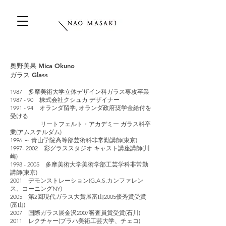
奥野美果 Mica Okuno
ガラス Glass
1987 多摩美術大学立体デザイン科ガラス専攻卒業
1987 - 90 株式会社クシュカ デザイナー
1991 - 94 オランダ留学, オランダ政府奨学金給付を
受ける
リートフェルト・アカデミー ガラス科卒
業(アムステルダム)
1996 ～ 青山学院高等部芸術科非常勤講師(東京)
1997- 2002
彩グラススタジオ キャスト講座講師(川
崎)
1998 - 2005
多摩美術大学美術学部工芸学科非常勤
講師(東京)
2001 デモンストレーション(G.A.S.カンファレン
ス、コーニングNY)
2005 第2回現代ガラス大賞展富山2005優秀賞受賞
(富山)
2007 国際ガラス展金沢2007審査員賞受賞(石川)
2011 レクチャー(プラハ美術工芸大学、チェコ)