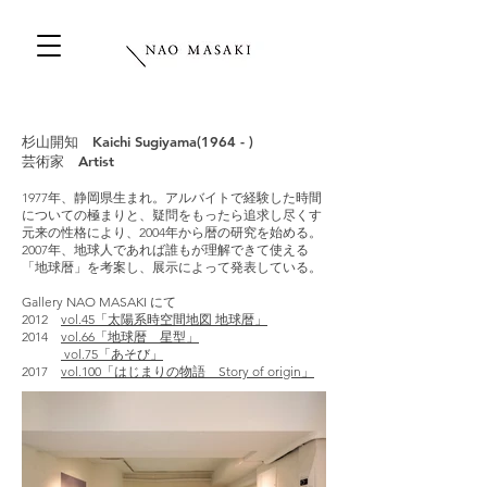
杉山開知 Kaichi Sugiyama(1964 - )
芸術家 Artist
1977年、静岡県生まれ。アルバイトで経験した時間
についての極まりと、疑問をもったら追求し尽くす
元来の性格により、2004年から暦の研究を始める。
2007年、地球人であれば誰もが理解できて使える
「地球暦」を考案し、展示によって発表している。
Gallery NAO MASAKI にて
2012
vol.45「太陽系時空間地図 地球暦」
2014
vol.66「地球暦 星型」
vol.75「あそび」
2017
vol.100「はじまりの物語 Story of origin」