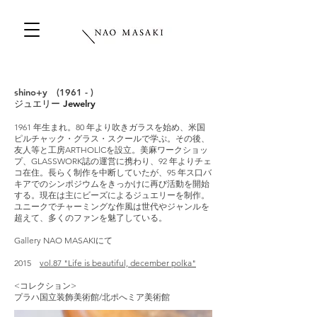
shino+y (1961 - )
ジュエリー Jewelry
1961 年生まれ。80 年より吹きガラスを始め、米国
ピルチャック・グラス・スクールで学ぷ。その後、
友人等と工房ARTHOLlCを設立。美麻ワークショッ
プ、GLASSWORK誌の運営に携わり、92 年よりチェ
コ在住。長らく制作を中断していたが、95 年ス口バ
キアでのシンポジウムをきっかけに再び活動を開始
する。現在は主にビーズによるジュエリーを制作。
ユニークでチャーミングな作風は世代やジャンルを
超えて、多くのファンを魅了している。
Gallery NAO MASAKIにて
2015
vol.87 "Life is beautiful, december polka"
<コレクション>
プラハ国立装飾美術館/北ポへミア美術館