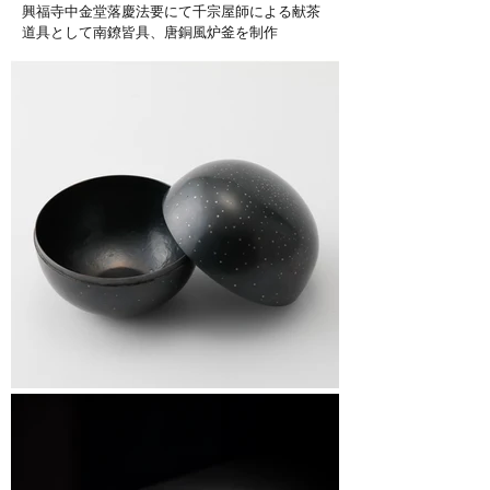
興福寺中金堂落慶法要にて千宗屋師による献茶
道具として南鐐皆具、唐銅風炉釜を制作