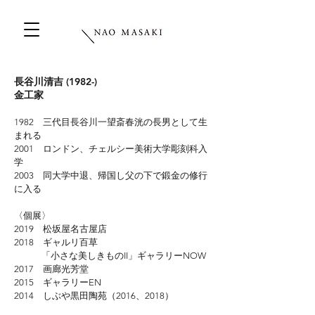
長谷川清吉 (1982-)
金工家
1982 三代目長谷川一望斎春洸の長男として生
まれる
2001 ロンドン、チェルシー美術大学彫刻科入
学
2003 同大学中退、帰国し父の下で鍛金の修行
に入る
〈個展〉
2019 松坂屋名古屋店
2018 ギャルリ百草
「小さな美しきものII」ギャラリーNOW
2017 画廊光芳堂
2015 ギャラリーEN
2014 しぶや黒田陶苑（2016、2018）