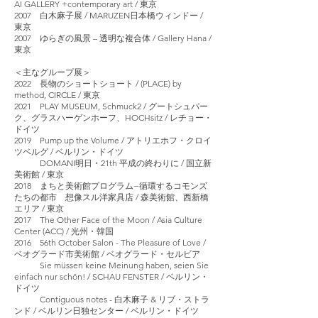
AI GALLERY +contemporary art / 東京
2007 白木麻子展 / MARUZEN日本橋ウィンドー /
東京
2007 ゆらぎの風景 – 透明な複合体 / Gallery Hana /
東京
＜主なグループ展＞
2022 長物のショートショート / (PLACE) by
method, CIRCLE / 東京
2021 PLAY MUSEUM, Schmuck2 / グートシュパー
ク、グラスハーゲンホーフ、HOCHsitz / レチョー・
ドイツ
2019 Pump up the Volume / アトリエホフ・クロイ
ツベルグ / ベルリン・ドイツ
DOMANI明日・21th 平成の終わりに / 国立新
美術館 / 東京
2018 まちと美術館プログラム−循環するコモンズ
たちの都市 想像スル洋家具店 / 森美術館、西新橋
エリア / 東京
2017 The Other Face of the Moon / Asia Culture
Center (ACC) / 光州・韓国
2016
56th October Salon - The Pleasure of Love /
ベオグラード市美術館 / ベオグラード・セルビア
Sie müssen keine Meinung haben, seien Sie
einfach nur schön! / SCHAU FENSTER / ベルリン・
ドイツ
Contiguous notes - 白木麻子 & リブ・ストラ
ンド / ベルリン日独センター / ベルリン・ドイツ