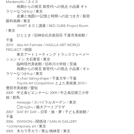
Medamothi / スイス
画廊からの発言 新世代への視点 小品展 ギャ
ラリーなつかb.p / 東京
皮膚と地図IIー記憶と時間への近づき方 / 新宿
眼科画廊 / 東京
39ART ネズミ講展 / RED CUBE Project Room
/ 東京
ひととき / 旧神谷伝兵衛別荘 千葉市美術館 /
千葉
2010 Asia Art Fairnale / HASLLA ART WORLD
PROJECT / 韓国
東京アートミーティング トランスフォーメー
ション イン 大石膏室 / 東京
臨時現代美術館 / 旧布川小学校 / 茨城
画廊からの発言 新世代への視点 小品展 / ギャ
ラリーなつかb.p / 東京
A chair taking shape / 千葉大学 / 千葉
Toyota Art Competition とよた美術展 2010 /
豊田市美術館 / 愛知
2009 中之条ビエンナーレ 2009 / 中之条旧第三小学
校 / 群馬
message / スパイラルガーデン / 東京
◯から□へ / 藝大アートプラザ
2007 DAY BY DAY – 日常・旅・夢 / 子ども美術館 /
千葉
2006 DIVISION—関係項 / SAN-AI GALLERY
+contemporary art / 東京
2005 木カラ手カラ / 青山 桃林堂 / 東京