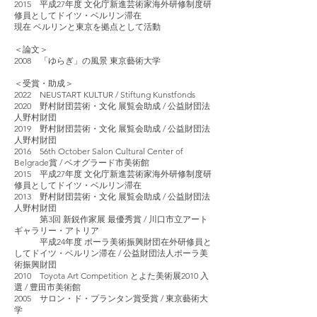
2015 平成27年度 文化庁新進芸術家海外研修制度研
修員としてドイツ・ベルリン滞在
現在 ベルリンと東京を拠点として活動
＜論文＞
2008 「ゆらぎ」の風景 東京藝術大学
＜受賞・助成＞
2022 NEUSTART KULTUR / Stiftung Kunstfonds
2020 野村財団芸術・文化 展覧会助成 / 公益財団法
人野村財団
2019 野村財団芸術・文化 展覧会助成 / 公益財団法
人野村財団
2016 56th October Salon Cultural Center of
Belgrade賞 / ベオグラード市美術館
2015 平成27年度 文化庁新進芸術家海外研修制度研
修員としてドイツ・ベルリン滞在
2013 野村財団芸術・文化 展覧会助成 / 公益財団法
人野村財団
第3回 新鋭作家展 最優秀賞 / 川口市立アート
ギャラリー・アトリア
平成24年度 ポーラ美術振興財団在外研修員と
してドイツ・ベルリン滞在 / 公益財団法人ポーラ美
術振興財団
2010 Toyota Art Competition とよた美術展2010 入
選 / 豊田市美術館
2005 サロン・ド・プランタン賞受賞 / 東京藝術大
学