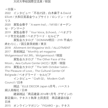
大邱大學校国際交流展 / 韓国
＜出版＞
2022 インタビュー「不在の詩」白木麻子 & David
Elliott / 大和日英基金ウェブサイト / ロンドン・イギ
リス
2020 展覧会冊子「A warm trail」/ M100 / オーデン
セ・デンマーク
2019 展覧会冊子「Your Voice, Echoed」/ ベオグラ
ード市文化会館 / ベオグラード・セルビア
展覧会カタログ「DOMANI明日・21th 平成の
終わりに」/ 国立新美術館 / 東京
2018 Allotment Art Magazine Vol3. / ALLOTMENT
2017 美術雑誌「Monthly art magazine
Wolganmisool Vol.395」Wolganmisool / 韓国
展覧会カタログ「The Other Face of the
Moon」Asia Culture Center (ACC) / 光州・韓国
2016 展覧会カタログ「The 56th October Salon -
The Pleasure of Love」The Cultural Center Of
Belgrade / ベオグラード・セルビア
インタビュー「Craft 02」 Modern Craft
Council / 日本
雑誌「ELLE DECOR Japan 6月号」ハースト
婦人画報社 / 日本
建築雑誌「商店建築 2016年1月号 -デザインの
新定義53」テキスト執筆 土田貴宏 商店建築出版 /
日本
2015 オンラインマガジン「FIGARO・jp」テキス