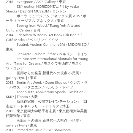
2015 evergreen / AXIS Gallery / 東京
E&Y edition HORIZONTAL Fill by Asako
Shiroki / DESIGN MUSEUM / ロンドン
ポーラ ミュージアム アネックス展 2015 / ポ
ーラ ミュージアム アネックス / 東京
Seeing from Wood / Tsung-Yeh Arts and
Cultural Center / 台湾
2014 Friends with Books: Art Book Fair Berlin /
Café Moskau / ベルリン・ドイツ
Sputnik Auction Commune246 / MIDORI.SO /
東京
Schwarze Sauberei / tête / ベルリン・ドイツ
4th Moscow International Biennale for Young
Art – Time for Dreams / モスクワ美術館 / モスク
ワ・ロシア
画廊からの発言 新世代への視点 小品展 /
gallery21yo- j / 東京
2013 Berlin Art Week / Open Studios / クンストラ
ーハウス・ベタニエン / ベルリン・ドイツ
Tohen 10th Anniversary Special Exhibition /
SKKY | iTohen / 大阪
新鋭作家展 公開プレゼンテーション / 川口
市立アートギャラリー・アトリア / 埼玉
2012 東京藝術大学助手有志展 / 東京藝術大学美術
館陳列館 / 東京
画廊からの発言 新世代への視点 小品展 /
gallery21yo- j / 東京
2011 Immediate Issue / CSID showroom