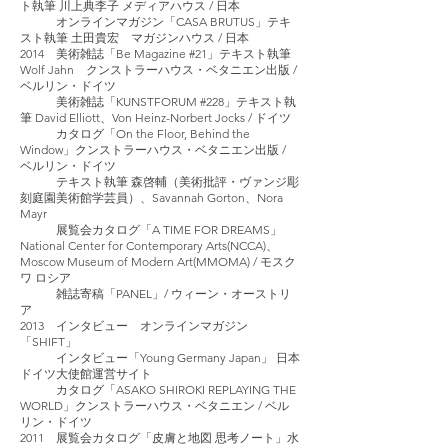
ト執筆 川上典李子 メディアハウス / 日本
オンラインマガジン「CASA BRUTUS」テキ
スト執筆 土田貴宏 マガジンハウス / 日本
2014 美術雑誌「Be Magazine #21」テキスト執筆
Wolf Jahn クンストラーハウス・ベタニエン出版 /
ベルリン・ドイツ
美術雑誌「KUNSTFORUM #228」テキスト執
筆 David Elliott、Von Heinz-Norbert Jocks / ドイツ
カタログ「On the Floor, Behind the
Window」クンストラーハウス・ベタニエン出版 /
ベルリン・ドイツ
テキスト執筆 森啓輔（美術批評・ヴァンジ彫
刻庭園美術館学芸員）、Savannah Gorton、Nora
Mayr
展覧会カタログ「A TIME FOR DREAMS」
National Center for Contemporary Arts(NCCA)、
Moscow Museum of Modern Art(MMOMA) / モスク
ワ ロシア
雑誌寄稿「PANEL」/ ウィーン・オーストリ
ア
2013 インタビュー オンラインマガジン
「SHIFT」
インタビュー「Young Germany Japan」 日本
ドイツ大使館運営サイト
カタログ「ASAKO SHIROKI REPLAYING THE
WORLD」クンストラーハウス・ベタニエン / ベル
リン・ドイツ
2011 展覧会カタログ「皮膚と地図 思考ノート」水