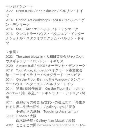
＜レジデンシー＞
2022 UNBOUND / Berlinklusion / ベルリン・ドイ
ツ
2014 Danish Art Workshops・SVFK / コペンハーゲ
ン・デンマーク
2014 MALT AIR / エーベルトフト・デンマーク
2013 クンストラーハウス・ベタニエン・インター
ナショナル・スタジオプログラム / ベルリン・ドイ
ツ
＜個展＞
2022 The wind blows in / 大和日英基金ジャパンハ
ウスギャラリー / ロンドン・イギリス
2020 A warm trail / M100 / オーデンセ・デンマーク
2019 Your Voice, Echoed / ベオグラード市文化会
館・アートギャラリー / ベオグラード・セルビア
2014 On the Floor, Behind the Window / クンスト
ラーハウス・ベタニエン / ベルリン・ドイツ
2014 第3回新鋭作家展 On the Floor, Behind the
Window / 川口市立アートギャラリー・アトリア / 埼
玉
2011 画廊からの発言 新世代への視点2011「再生さ
れる世界—生活の悟性」 / gallery21yo-j / 東京
不確かさの感触 – Touching Uncertainty /
SKKY | iTohen / 大阪
白木麻子展 / Gallery Nao Masaki / 愛知
2009 ここそこの間 between here and there / SAN-