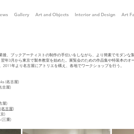
ews
Gallery
Art and Objects
Interior and Design
Art Fa
学卒業後、ブックアーティストの制作の手伝いをしながら、より簡素でモダンな
び、翌年3月から東京で製本教室を始めた。展覧会のための作品集や特装本のオ
。2011年より名古屋にアトリエを構え、各地でワークショップを行う。
oks (名古屋)
(名古屋)
古屋)
 (名古屋)
京)
n (三重)