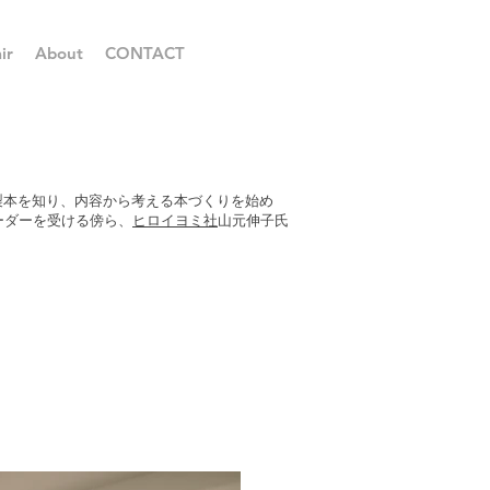
ir
About
CONTACT
製本を知り、内容から考える本づくりを始め
ーダーを受ける傍ら、
ヒロイヨミ社
山元伸子氏