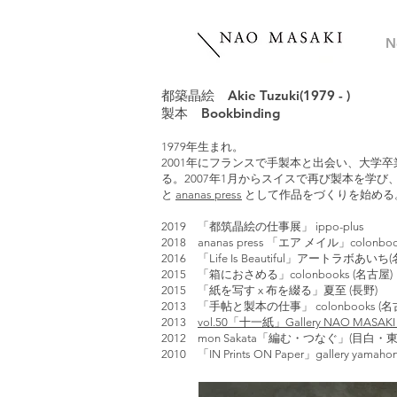
N
都築晶絵 Akie Tuzuki(1979 - )
​製本 Bookbinding
1979年生まれ。
2001年にフランスで手製本と出会い、大
る。
2007年1月からスイスで再び製本を学
と
ananas press
として作品をづくりを始める
2019 「都筑晶絵の仕事展」 ippo-plus
2018 ananas press 「エア メイル」colonbo
2016 「Life Is Beautiful」アートラボあいち
2015 「箱におさめる」colonbooks (名古屋)
2015 「紙を写す x 布を綴る」夏至 (長野)
2013 「手帖と製本の仕事」 colonbooks (名
2013
vol.50「十一紙」Gallery NAO MASAKI
2012 mon Sakata「編む・つなぐ」(目白・東
2010 「IN Prints ON Paper」gallery yamaho