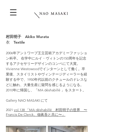
村田明子 Akiko Murata
​衣 Textile
2006年アントワープ王立芸術アカデミーファッショ
ン科卒。 在学中にルイ・ヴィトンの150周年を記念
するアクセサリーデザインのコンペにて大賞。
Vivienne Westowoodでインターンとして働く。卒
業後、スタイリストやヴィンテージディーラーを経
験する中で、1950年代以前のクチュールのドレスな
どに触れ、大量生産に疑問を感じるようになる。
2010年に帰国し、「MA déshabillé 」をスタート。
Gallery NAO MASAKI にて
2021
vol.138 「
MA déshabillé 村田明子の世界 〜
Francis De Clerck、佃眞吾と共に〜
」