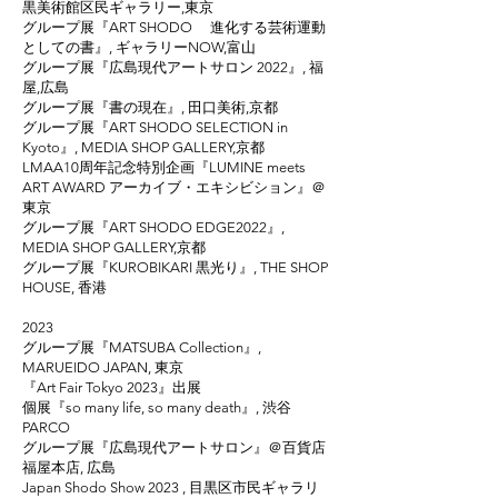
黒美術館区民ギャラリー,東京
グループ展『ART SHODO 進化する芸術運動
としての書』, ギャラリーNOW,富山
グループ展『広島現代アートサロン 2022』, 福
屋,広島
グループ展『書の現在』, 田口美術,京都
グループ展『ART SHODO SELECTION in
Kyoto』, MEDIA SHOP GALLERY,京都
LMAA10周年記念特別企画『LUMINE meets
ART AWARD アーカイブ・エキシビション』＠
東京
グループ展『ART SHODO EDGE2022』,
MEDIA SHOP GALLERY,京都
グループ展『KUROBIKARI 黒光り』, THE SHOP
HOUSE, 香港
2023
グループ展『MATSUBA Collection』,
MARUEIDO JAPAN, 東京
『Art Fair Tokyo 2023』出展
個展『so many life, so many death』, 渋谷
PARCO
​グループ展『広島現代アートサロン』＠百貨店
福屋本店, 広島
Japan Shodo Show 2023 , 目黒区市民ギャラリ