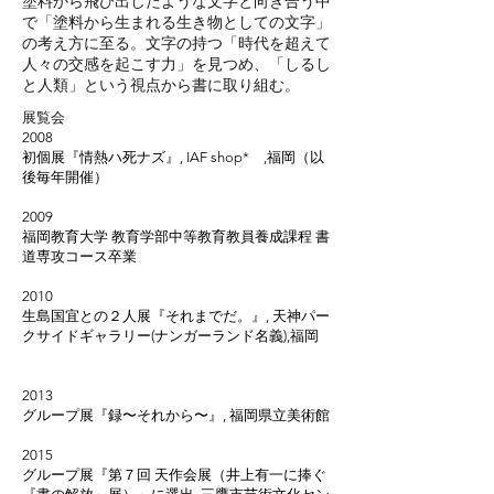
塗料から飛び出したような文字と向き合う中
で「塗料から生まれる生き物としての文字」
の考え方に至る。文字の持つ「時代を超えて
人々の交感を起こす力」を見つめ、「しるし
と人類」という視点から書に取り組む。
​展覧会
2008
初個展『情熱ハ死ナズ』, IAF shop* ,福岡（以
後毎年開催）
2009
福岡教育大学 教育学部中等教育教員養成課程 書
道専攻コース卒業
2010
生島国宜との２人展『それまでだ。』, 天神パー
クサイドギャラリー(ナンガーランド名義),福岡
2013
グループ展『録〜それから〜』, 福岡県立美術館
2015
グループ展『第７回 天作会展（井上有一に捧ぐ