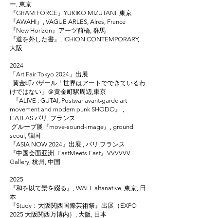
ー, 東京
『GRAM FORCE』YUKIKO MIZUTANI, 東京
​『AWAHI』, VAGUE ARLES, Alres, France
『New Horizon』アーツ前橋, 群馬
​『道を外した書』, ICHION CONTEMPORARY,
大阪
2024
「Art Fair Tokyo 2024」出展
黄金町バザール「世界はアートでできているわ
けではない」＠黄金町駅周辺,東京
『ALIVE : GUTAI, Postwar avant-garde art
movement and modern punk SHODO』 ,
L'ATLAS パリ, フランス
グループ展『move-sound-image』, ground
seoul, 韓国
『ASIA NOW 2024』出展 , パリ,フランス
『中国会面亚洲_EastMeets East』VVVVVV
Gallery, 杭州, 中国
2025
『和を以て景を綴る』, WALL altanative, 東京, 日
本
『Study：大阪関西国際芸術祭』出展（EXPO
2025 大阪関西万博内）, 大阪, 日本