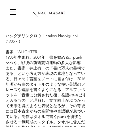
ハシグチリンタロウ Lintalow Hashiguchi
(1985 - ）
書家 WLIGHTER ​
1985年生まれ。2004年、書を始める。punk
rockや、戦後の前衛芸術運動の多大な影響、
また、書家・井上有一の「書は万人の芸術で
ある」という考え方が表現の素地となってい
る。日々閃く言葉をノートに書き付け、2016
年頃から曲のタイトルのような短い英語のフ
レーズや造語を書くようになる。アルファベ
ットを「音素に分解された後、発語の中に消
え入るもの」と理解し、文字同士がぶつかっ
て出来る塊のような表現となるが、その背後
には日本古来からの空間性や言語観が息づい
ている。制作はタオルで書くpunkを彷彿と
させる一気呵成のスタイル。タオルに含んだ