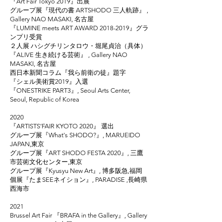
『Art Fair Tokyo 2019』出展
グループ展『現代の書 ARTSHODO 三人軌跡』 ,
Gallery NAO MASAKI, 名古屋
『LUMINE meets ART AWARD
2018-2019
』グラ
ンプリ受賞
２人展 ハシグチリンタロウ・堀尾貞治（具体）
『ALIVE 生き続ける芸術』 , Gallery NAO
MASAKI, 名古屋
西日本新聞コラム『我ら前衛の徒』題字
『シェル美術賞2019』入選
『ONESTRIKE PART3』, Seoul Arts Center,
Seoul, Republic of Korea
2020
『ARTISTS’FAIR KYOTO 2020』 選出
グループ展『What's SHODO?』, MARUEIDO
JAPAN,東京
グループ展『ART SHODO FESTA 2020』, 三鷹
市芸術文化センター,東京
グループ展『Kyusyu New Art』, 博多阪急,福岡
個展『たまSEEネイション』, PARADISE ,長崎県
西海市
2021
Brussel Art Fair 『BRAFA in the Gallery』, Gallery