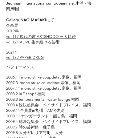
Jeonnam international sumuk biennale, 木浦・海
南,韓国
Gallery NAO MASAKIにて
企画展
2019
年
vol.117 現代の書 ARTSHODO 三人軌跡
vol.121 ALIVE 生き続ける芸術
2021
年
vol.132
PAPER DRUG
パフォーマンス
2006.11 mono strike coupdetat 宗像、福岡
2007.3 mono strike coupdetat 宗像、福岡
2007.11 mono strike coupdetat 宗像、福岡
2008.2 IAF shop* 福岡
2008.3 temperamental water lounge,福岡
2008.4 総決起集会 ベイサイドプレイス、福岡
2009.11全員展in九州 AMP,佐賀
2008.11 ナンガーランド 能古島、福岡
2009.4 総決起集会 ベイサイドプレイス、福岡
2009.7 時の芸術祭 種子島
2009.8 大分ガレリア竹町 大分