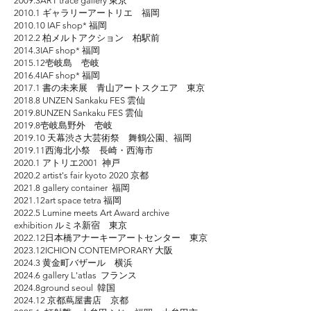
2009.3ART trace gallery 東京
2010.1 ギャラリーアートリエ 福岡
2010.10 IAF shop* 福岡
2012.2 柏メルトアクション 柏駅前
2014.3IAF shop* 福岡
2015.12壱岐島 壱岐
2016.4IAF shop* 福岡
2017.1 書の未来展 青山アートスクエア 東京
2018.8 UNZEN Sankaku FES 雲仙
2019.8UNZEN Sankaku FES 雲仙
2019.8壱岐島野外 壱岐
2019.10 天幕渋さ大芸術祭 舞鶴公園、福岡
2019.11西海北小祭 長崎・西海市
2020.1 アトリエ2001 神戸
2020.2 artist's fair kyoto 2020 京都
2021.8 gallery container 福岡
2021.12art space tetra 福岡
2022.5 Lumine meets Art Award archive
exhibition ルミネ新宿 東京
2022.12日本橋アナーキーアートセンター 東京
2023.12ICHION CONTEMPORARY 大阪
2024.3 黄金町バザール 横浜
2024.6 gallery L'atlas フランス
2024.8ground seoul 韓国
2024.12 京都蔦屋書店 京都