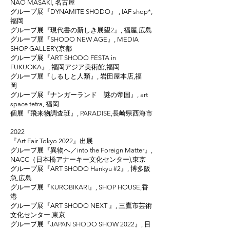
NAO MASAKI, 名古屋
グループ展『DYNAMITE SHODO』 , IAF shop*,
福岡
グループ展『現代書の新しき展望2』, 福屋,広島
グループ展『SHODO NEW AGE』, MEDIA
SHOP GALLERY,京都
グループ展『ART SHODO FESTA in
FUKUOKA』, 福岡アジア美術館,福岡
グループ展『しるしと人類』, 岩田屋本店,福
岡
グループ展『ナンガーランド 謎の帝国』, art
space tetra, 福岡
個展『飛来物調査班』, PARADISE,長崎県西海市
2022
『Art Fair Tokyo 2022』出展
グループ展『異物へ／into the Foreign Matter』,
NACC（日本橋アナーキー文化センター),東京
グループ展『ART SHODO Hankyu #2』, 博多阪
急,広島
グループ展『KUROBIKARI』, SHOP HOUSE,香
港
グループ展『ART SHODO NEXT 』, 三鷹市芸術
文化センター,東京
グループ展『JAPAN SHODO SHOW 2022』, 目