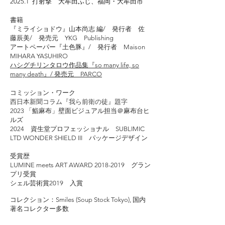
2025.1 打射撃 大牟田ふじ、福岡・大牟田市
書籍
『ミライショドウ』山本尚志 編/ 発行者 佐
藤辰美/ 発売元 YKG Publishing
アートペーパー『土色豚』/ 発行者 Maison
MIHARA YASUHIRO
ハシグチリンタロウ作品集『so many life, so
many death』/ 発売元 PARCO
コミッション・ワーク
西日本新聞コラム『我ら前衛の徒』題字
2023 「鮨麻布」壁面ビジュアル担当＠麻布台ヒ
ルズ
2024 資生堂プロフェッショナル SUBLIMIC
LTD WONDER SHIELD III パッケージデザイン
受賞歴
LUMINE meets ART AWARD
2018-2019
グラン
プリ受賞
シェル芸術賞2019 入賞
コレクション：Smiles (Soup Stock Tokyo), 国内
著名コレクター多数