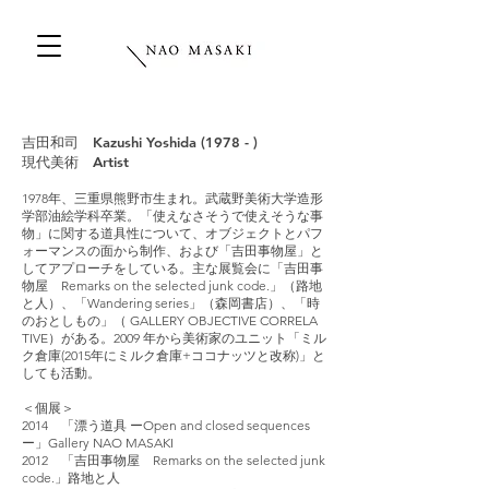
吉田和司 Kazushi Yoshida (1978 - )
現代美術 Artist
1978年、三重県熊野市生まれ。武蔵野美術大学造形
学部油絵学科卒業。「使えなさそうで使えそうな事
物」に関する道具性について、オブジェクトとパフ
ォーマンスの面から制作、および「吉田事物屋」と
してアプローチをしている。主な展覧会に「吉田事
物屋 Remarks on the selected junk code.」（路地
と人）、「Wandering series」（森岡書店）、「時
のおとしもの」（ GALLERY OBJECTIVE CORRELA
TIVE）がある。2009 年から美術家のユニット「ミル
ク倉庫(2015年にミルク倉庫+ココナッツと改称)」と
しても活動。
＜個展＞
2014 「漂う道具 ーOpen and closed sequences
ー」Gallery NAO MASAKI
2012 「吉田事物屋 Remarks on the selected junk
code.」路地と人