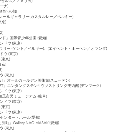
(ロスアンゼルス／アメリカ)
ーナ)
館 (京都)
レールギャラリー(カスタルレー／ベルギー)
京)
京)
国際青少年公園 (愛知)
ドウ (東京)
 (ゲント／ベルギー)、(エイヘント・ホーヘン／オランダ)
ウ (東京)
(東京)
京)
)
 (東京)
NTIET」オールガールデン美術館(スェーデン)
NTIET」エンタングステン4 ウヅストリング美術館 (デンマーク)
ドウ (東京)
民ミュージアム (岐阜)
ドウ (東京)
(東京)
ドウ (東京)
がんセンター・ホール(愛知)
」Gallery NAO MASAKI(愛知)
 (東京)