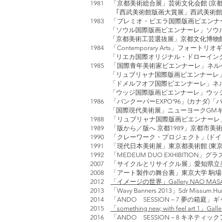
1981 「京都美術総合展」芸術文化会館 (京都
｢西武美術館版画大賞展」西武美術館 (東
1983 「プレミオ・ビエラ国際版画ビエンナ
「ソウル国際版画ビエンナーレ」ソウル国
「京都美術工芸選抜展」京都文化博物館 (
1984 「Contemporary Arts」フォート
「リエカ国際オリジナル・ドローイング・ビ
1985 「国際青年美術家ビエンナーレ」ネル
「リュブリャナ国際版画ビエンナーレ」リュブリ
「ドメルフオフ国際ビエンナーレ」ネルペ
「ウッジ国際版画ビエンナーレ」ウッジ美
1986 「バンクーバーEXPO‘96」(カナダ
「国際現代美術展」ニューヨークGMギャラ
1988 「リュブリャナ国際版画ビエンナーレ
1989 「版から／版へ 京都1989」京都市美術館
1990 「クレーワーク・プロジェクト」(ド
1991 「現代日本美術展」東京都美術館 (東京
1992 「MEDEUM DUO EXHIBITION
2007 「サイクルとリサイクル展」愛知県立美
2008 「アート製作の舞台裏」東京大学 駒場博
2012
「イメージの世界」Gallery NAO MASAK
2013 「Wavy Banners 2013」Sdr Missum.Hu
2014 「ANDO SESSION－7 夢の箱庭」ギ
2015
「something new; with feel art 1」Gal
2016 「ANDO SESSION－8 キネティ