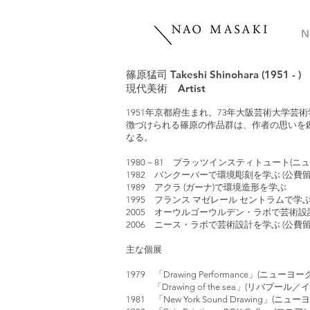
N
篠原猛司 Takeshi Shinohara (1951 - )
現代美術 Artist
1951年京都府生まれ。73年大阪芸術大学
徴づけられる篠原の作品群は、作者の思いを
なる。
1980－81 プラッツインスティトュート(ニュ
1982 バンクーバーで環境彫刻を学ぶ (公費留
1989 アクラ (ガーナ)で環境造形を学ぶ
1995 フランス マゼレール セントラムで学ぶ 
2005 オーウルゴーウルデン・ラボで芸術設計
2006 ニース・ラボで芸術設計を学ぶ (公費留
主な個展
1979 「Drawing Performance」(ニュー
「Drawing of the sea」(リバプール／
1981 「New York Sound Drawing」(ニ