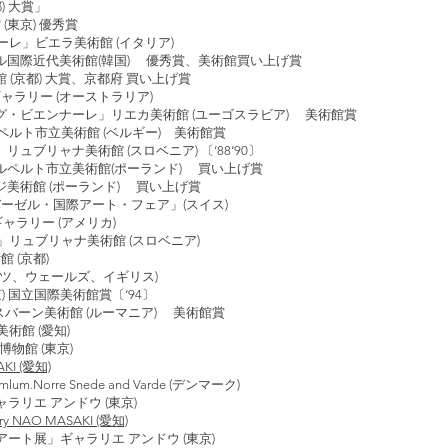
) 大賞」
京) 優秀賞
ーレ」ビエラ美術館 (イタリア)
際近代美術館(韓国) 優秀賞、美術館買い上げ賞
京都) 大賞、京都府 買い上げ賞
リオギャラリー (オーストラリア)
エンナーレ」リエカ美術館 (ユーゴスラビア) 美術館賞
ペルト市立美術館 (ベルギー) 美術館賞
ャナ美術館 (スロベニア) 〔‘88‘90〕
ルト市立美術館(ポーランド) 買い上げ賞
術館 (ポーランド) 買い上げ賞
)「バーゼル・国際アート・フェア」(スイス)
リー (アメリカ)
」リュブリャナ美術館 (スロベニア)
 (京都)
イツ、ウェールズ、イギリス)
) 国立国際美術館賞〔‘94〕
」グラスバーン美術館 (ルーマニア) 美術館賞
術館 (愛知)
物館 (東京)
I (愛知)
mlum.Norre Snede and Varde (デンマーク)
ャラリエ アンドウ (東京)
lery NAO MASAKI (愛知)
ックアート展」ギャラリエ アンドウ (東京)