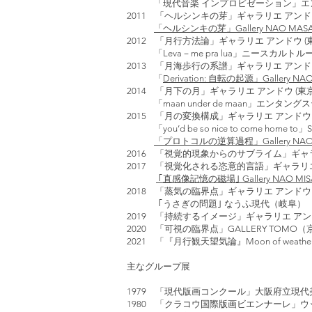
「現代音楽 インプロビゼーション」エンタ
2011 「ヘルシンキの芽」ギャラリエ アンドウ
「ヘルシンキの芽」Gallery NAO MASA
2012 「月行方法論」ギャラリエ アンドウ (東
「Leva－me pra lua」ニースカルトル
2013 「月海歩行の系譜」ギャラリエ アンドウ
「
Derivation: 自転の起源」Gallery NAO
2014 「月下の月」ギャラリエ アンドウ (東京
「maan under de maan」エンタン
2015 「月の変換構成」ギャラリエ アンドウ 
「you’d be so nice to come home to」
「プロトコルの逆算過程」Gallery NAO M
2016 「視覚的現象からのサブライム」ギャラ
2017 「視覚化される恣意的言語」ギャラリエ 
｢直感像記憶の磁場｣ Gallery NAO MIS
2018 「蒸気の臨界点」ギャラリエ アンド
｢うさぎの問題｣ なうふ現代（岐阜）
2019 「持続するイメージ」ギャラリエ ア
2020 「可視の臨界点」GALLERY TOMO
2021 「『月行観天望気論』Moon of weather
主なグループ展
1979 「現代版画コンクール」大阪府立現代美
1980 「クラコウ国際版画ビエンナーレ」ウッ