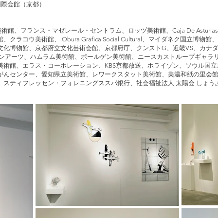
立京都国際会館（京都）
美術館、フランス・マゼレール・セントラム、ロッヅ美術館、Caja De Astur
ウ美術館、 Obura Grafica Social Cultural、マイダネク国立博
化博物館、京都府立文化芸術会館、京都府庁、クンストG、近畿V.S、カナ
ズガーデンアーツ、ハムラム美術館、ボールゲン美術館、ニースカストループギャ
館、エラス・コーポレーション、KBS京都放送、ホライゾン、ソウル国立現代美術館
がんセンター、愛知県立美術館、レワークスタット美術館、美濃和紙の里会
、スティフレッセン・フォレニングススパ銀行、社会福祉法人 太陽会 しょう