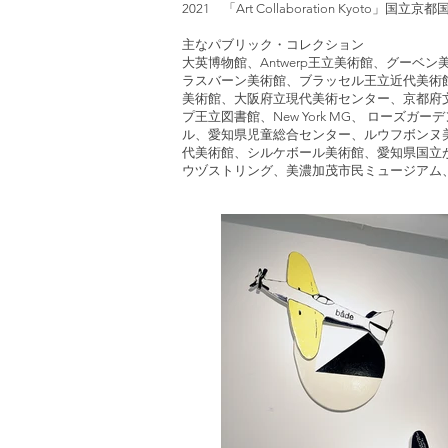
2021 「Art Collaboration Kyoto」国
主なパブリック・コレクション
大英博物館、Antwerp王立美術館、グーベン
ラスバーン美術館、ブラッセル王立近代美術館、クラコ
美術館、大阪府立現代美術センター、京都府文
プ王立図書館、New York MG、 ロー
ル、愛知県児童総合センター、ルウフボンヌ美術
代美術館、シルケボール美術館、愛知県国立
ウヅストリング、美濃加茂市民ミュージアム