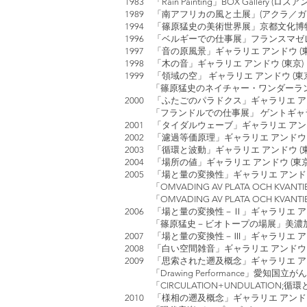
1983 「Rain Painting」BOX Gallery 
1989 「南アフリカの風と土展」(アクラ／ガ
1994 「篠原猛史の美術世界展」京都文化博物
1996 「ベルギーでの仕事展」フランスマゼ
1997 「音の原風景」ギャラリエ アンドウ (東
1998 「木の音」ギャラリエ アンドウ (東京)
1999 「領域の空」 ギャラリエ アンドウ (東
「篠原猛史のネイチャー・ワンダーランド」
2000 「ふたごのパラドクス」ギャラリエ アン
「フランドルでの仕事展」 ゲントギャラリー
2001 「タイダルウェーブ」ギャラリエ アンド
2002 「濾過等価原理」ギャラリエ アンドウ 
2003 「循環と波動」ギャラリエ アンドウ (東
2004 「場所の値」ギャラリエ アンドウ (東京
2005 「場と量の変換性」ギャラリエ アンドウ
「OMVADING AV PLATA OCH KVA
「OMVADING AV PLATA OCH KVA
2006 「場と量の変換性－Ⅱ」ギャラリエ アン
「篠原猛史－ビオトープの場展」美濃加茂市
2007 「場と量の変換性－Ⅲ」ギャラリエ アン
2008 「白い空間雑音」ギャラリエ アンドウ 
2009 「思索された遡及概念」ギャラリエ アン
「Drawing Performance」愛知国立
「CIRCULATION+UNDULATION;循環と波動
2010 「様相の遡及概念」ギャラリエ アンドウ