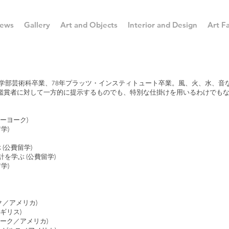
ews
Gallery
Art and Objects
Interior and Design
Art Fa
芸術学部芸術科卒業、78年プラッツ・インスティトュート卒業。風、火、水、
鑑賞者に対して一方的に提示するものでも、特別な仕掛けを用いるわけでも
ーヨーク)
学)
(公費留学)
を学ぶ (公費留学)
学)
ヨーク／アメリカ)
イギリス)
ューヨーク／アメリカ)