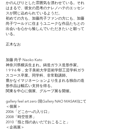
かのんびりとした雰囲気を漂わせている。
それ
はまるで、彼女の思考のナレノハテのエッセン
スが閉じ込められているようだ。
初めての方も、加藤尚子ファンの方にも、加藤
尚子ワールドに住まうユニークな作品たちとの
出会いを
心から愉しんでいただきたいと願って
いる。
正木なお
加藤 尚子 Naoko Kato
神奈川県横浜生まれ。鋳造ガラス造形作家。
1 9 9 6 年，女子美術大学芸術学部工芸学科ガラ
スコース卒業。同学科、非常勤講師。
豊かなイマジネーションより生まれる独自の造
形作品は幅広い支持を得る。
関東を中心に個展、グループ展を開催。
gallery feel art zero (現Gallery NAO MASAKI)にて
＜個展＞
2006「どこかへの入り口」
2008「時空世界」
2010「指と指のあいだでおこること」
＜企画展＞