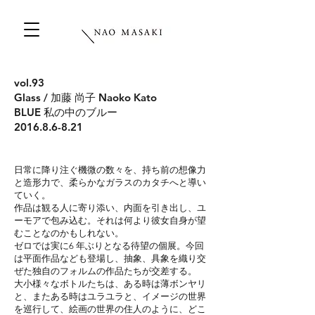
vol.93
Glass / 加藤 尚子 Naoko Kato
BLUE 私の中のブルー
2016.8.6-8.21
日常に降り注ぐ機微の数々を、持ち前の想像力
と造形力で、柔らかなガラスのカタチへと導い
ていく。
作品は観る人に寄り添い、内面を引き出し、ユ
ーモアで包み込む。それは何より彼女自身が望
むこと
なのかもしれない。
ゼロでは実に6 年ぶりとなる待望の個展。今回
は平面作品なども登場し、抽象、具象を織り交
ぜた
独自のフォルムの作品たちが交差する。
大小様々なボトルたちは、ある時は薄ボンヤリ
と、またある時はユラユラと、イメージの世界
を巡行して、
絵画の世界の住人のように、どこ