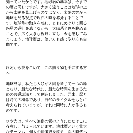
知っていたからです。地球暦の基本は、今まで
の暦と同じですが、大きく違うことは地球の上
から太陽を見上げるのではなく、太陽の方から
地球を見る視点で現在の時を感覚することで
す。地球号の動きを感じ、ともにめぐりて回る
惑星の運行を感じながら、太陽系全体を眺める
ことで、広く大きな視野に立ち、今を感じてみ
ましょう。地球暦は、使い方も感じ取り方も自
由です。
銀河から愛をこめて この贈り物を手にする方
へ
地球暦は、私たち人類が太陽を通じて一つの輪
となり、新たな時代に、新たな時間を生きるた
めの共通認識として創造しました。元来、暦と
は時間の概念であり、自然のサイクルをもとに
考えられていますが、それは同時に人が作るも
のです。
水や光は、すべて無償の愛のようにただそこに
存在し、与えられています。地球暦という壮大
なテーマも、個人の価値観を超え、次の時代へ