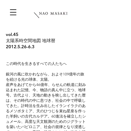
vol.45
太陽系時空間地図 地球暦
2012.5.26-6.3
この時代を生きるすべての人たちへ
銀河の風に吹かれながら、およそ109億年の旅
を続ける光の球体、太陽。
産声をあげてから46億年、らせんの軌道に刻み
込まれた記憶、今、物語の真ん中に立つ、地球
号。
古代より、天地の動きを映し出してきた暦
は、その時代の中に息づき、社会の中で呼吸し
てきた。
計時法を生み出したイランイラクのあ
るメソポタミア、天のひつじを束ね星座を作っ
た羊飼いの古代カルデア。
60進法を確立したシ
ュメール、高度な天文観測のためのジグラット
を築いたバビロニア、
社会の規律となり浸透し