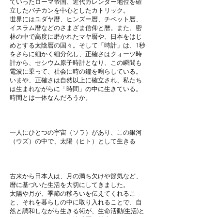
ていったローマ帝国、近代カレンダー地位を確
立したバチカンを中心としたカトリック。
世界にはユダヤ暦、ヒンズー暦、チベット暦、
イスラム暦などのさまざま信仰と暦。
また、密
林の中で高度に磨かれたマヤ暦や、日本をはじ
めとする太陰暦の国々。
そして「時計」は、1秒
をさらに細かく細分化し、正確さはクォーツ時
計から、セシウム原子時計となり、
この瞬間も
電波に乗って、社会に時の鐘を鳴らしている。
いまや、正確さは自然以上に確立され、私たち
は生まれながらに「時間」の中に生きている。
時間とは一体なんだろうか。
一人にひとつの宇宙（ソラ）があり、この銀河
（ウズ）の中で、太陽（ヒト）として生きる
古来から日本人は、月の満ち欠けや節気など、
暦に基づいた生活を大切にしてきました。
太陽や月が、季節の移ろいを伝えてくれるこ
と、それを暮らしの中に取り入れることで、自
然と調和しながら生きる術が、生命活動(生活)と