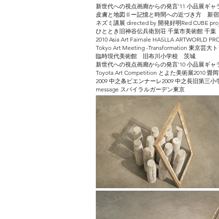
新世代への視点画廊からの発言'11 小品展ギャラ
皮膚と地図Ⅱー記憶と時間への近づき方 新宿
ネズミ講展 directed by 開発好明Red CUBE pro
ひととき旧神谷伝兵衛別荘 千葉市美術館 千葉
2010 Asia Art Fairnale HASLLA ARTWORLD 
Tokyo Art Meeting -Transformation 東
臨時現代美術館 旧布川小学校 茨城
新世代への視点画廊からの発言'10 小品展ギャラ
Toyota Art Competition とよた美術展2010
2009 中之条ビエンナーレ2009 中之長旧第三小
message スパイラルガーデン東京