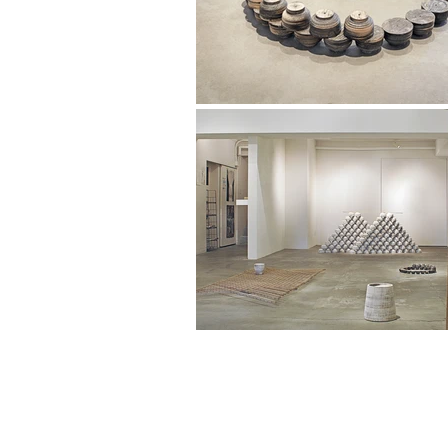
461-0004
愛知県名古屋市東区葵2－3－4
2-3-4 Aoi, Higashi-ku, Nagoya, Aichi 461-0
Tel : 052 932 2090 Fax : 052 932 2091
© 2018 by NAO MASAKI and Associates