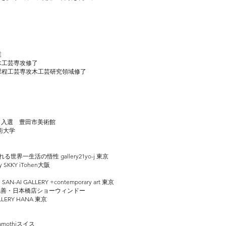
業
木工芸専攻修了
士課程工芸専攻木工芸研究領域修了
展2010 入選 豊田市美術館
術大学
世界一生活の悟性 gallery21yo-j 東京
SKKY iTohen大阪
AN-AI GALLERY +contemporary art 東京
ler-」 丸善・日本橋店ショーウィンドー
RY HANA 東京
edamothiスイス