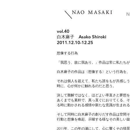
N
vol.40
白木麻子 Asako Shiroki
2011.12.10-12.25
想像する行為
「我思う、故に我あり。」作品は常に私たちが
白木麻子の作品は〈想像する〉という行為を、
それは個人を超えて、私たち誰をもが共感しう
時に、心が何かに触れるのだと思う。
決して難解ではなく、ほどよい率直さと夢想を
あくまでも素朴で、真っ直ぐにおりてくる、そ
る時に動かされる感情や新たな意識が生まれる
そして同時に白木麻子の創りだす作品は空間そ
行動と想像を喚起、示唆する様なその美しい旋
2011年、この年の瀬にして、心に響くその情