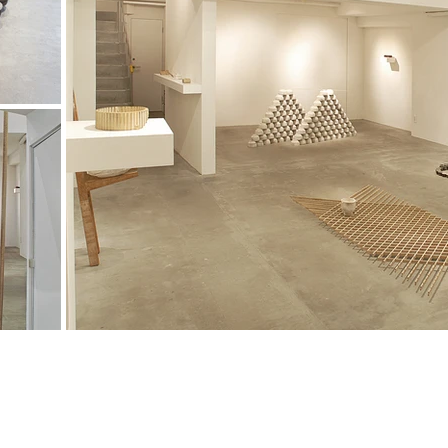
About
004 Japan
Gallery
Art and Objects
Interior and design
CONTACT