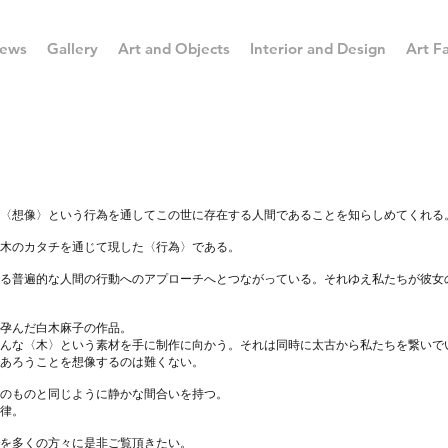
ews
Gallery
Art and Objects
Interior and Design
Art Fa
〈想像〉という行為を通してこの世に存在する人間であることを知らしめてくれる
木のカタチを通じて現した〈行為〉である。
る普遍的な人間の行動へのアプローチへとつながっている。それゆえ私たちが彼女
孕んだ白木麻子の作品。
んな〈木〉という素材を手に制作に向かう。それは同時に太古から私たちを繋いで
あろうことを想像するのは難くない。
のものと同じように静かな間合いを持つ。
律。
景を多くの方々に是非ご覧頂きたい。