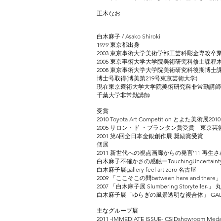
正木なお
白木麻子 / Asako Shiroki
1979 東京都出身
2003 東京事術大学美術学部工芸科彫金専攻卒
2005 東京事術大学大学院美術研究科修士課程
2008 東京事術大学大学院美術研究科後期博
博士号取得(博美第219号東京芸術大学)
現在東京嚢術大学大学院美術研究科非常勤講師
千葉大学非常勤講師
受賞
2010 Toyota Art Competition とよた美術
2005 サロン・ド ・プランタン賞受賞 東京芸
2001 第6回全日本金銀創作展 奨励賞受賞
個展
2011 新世代への視点画廊からの発言'11 再生される
白木麻子不確かさの感触ーTouchingUncertainty 
白木麻子展gallery feel art zero 名古屋
2009 「ここそこの間between here and there」 S
2007 「白木麻子展 Slumbering Storytel
白木麻子展「ゆらぎの風景透明な複合体」 GALLE
主なグループ展
2011 -IMMEDIATE ISSUE- CSIDshowroom M