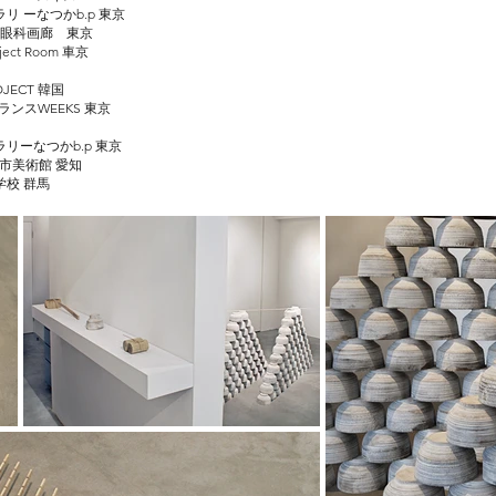
リ ーなつかb.p 東京
眼科画廊 東京
ject Room 車京
PROJECT 韓国
京芸大トランスWEEKS 東京
リーなつかb.p 東京
 畳岡市美術館 愛知
学校 群馬