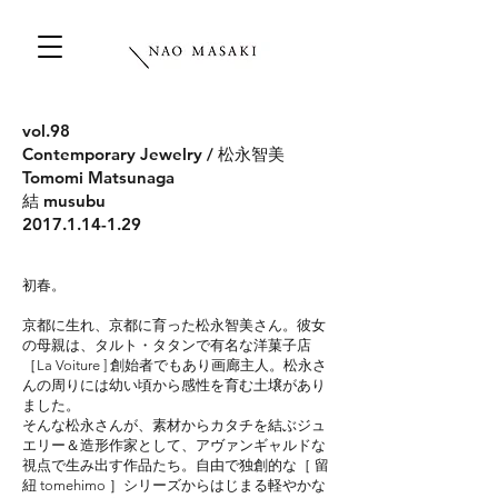
vol.98
Contemporary Jewelry / 松永智美
Tomomi Matsunaga
結 musubu
2017.1.14-1.29
初春。
京都に生れ、京都に育った松永智美さん。彼女
の母親は、タルト・タタンで有名な洋菓子店
［La Voiture ] 創始者でもあり画廊主人。松永さ
んの周りには幼い頃から感性を育む土壌があり
ました。
そんな松永さんが、素材からカタチを結ぶジュ
エリー＆造形作家として、アヴァンギャルドな
視点で生み出す作品たち。自由で独創的な［ 留
紐 tomehimo ］シリーズからはじまる軽やかな