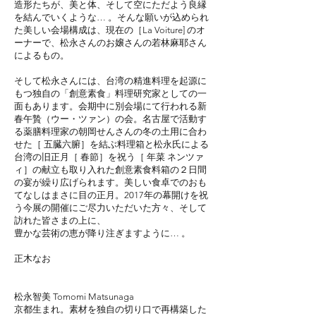
造形たちが、美と体、そして空にただよう良縁
を結んでいくような… 。そんな願いが込められ
た美しい会場構成は、現在の［La Voiture] のオ
ーナーで、松永さんのお嬢さんの若林麻耶さん
によるもの。
そして松永さんには、台湾の精進料理を起源に
もつ独自の「創意素食」料理研究家としての一
面もあります。会期中に別会場にて行われる新
春午贄（ウー・ツァン）の会。名古屋で活動す
る薬膳料理家の朝岡せんさんの冬の土用に合わ
せた［ 五臓六腑］を結ぶ料理箱と松永氏による
台湾の旧正月［ 春節］を祝う［ 年菜 ネンツァ
ィ］の献立も取り入れた創意素食料箱の２日間
の宴が繰り広げられます。美しい食卓でのおも
てなしはまさに目の正月。2017年の幕開けを祝
う今展の開催にご尽力いただいた方々、そして
訪れた皆さまの上に、
豊かな芸術の恵が降り注ぎますように… 。
正木なお
松永智美 Tomomi Matsunaga
京都生まれ。素材を独自の切り口で再構築した