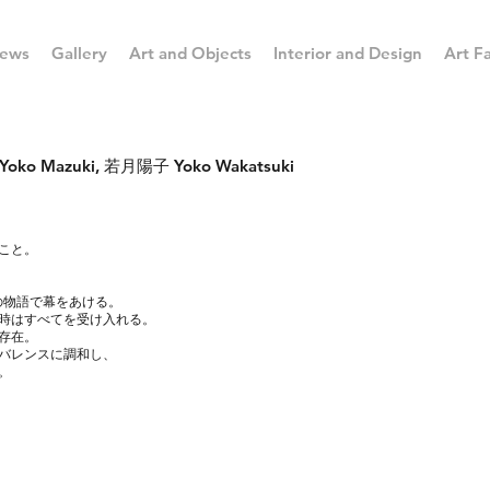
ews
Gallery
Art and Objects
Interior and Design
Art Fa
ko Mazuki, 若月陽子 Yoko Wakatsuki
こと。
、
"の物語で幕をあける。
時はすべてを受け入れる。
存在。
バレンスに調和し、
。