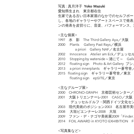
Yoko Mazuki
写真 :
真月洋子
愛知県生まれ 東京都在住
生家である古い日本家屋のなかでのセルフポー
し、
各地のギャラリーやアートスペースで発表。
ンの発表
を皮切りに、音楽、パフォーマンス、
<
主な個展>
1997 水 影 The Third Gallery Aya／大阪
2000 Plants Gallery Past Rays／横浜
a priori Gallery NAF／名古屋
2002 Innocence Atelier am Eck／デュ
2010 Stopping by waterside～渚にて～ Gall
2012 floating sign Photo & Art Galler
2013 a priori innerplants ギャラリー蒼穹
2015 floating sign ギャラリー蒼穹舍／東京
floating sign epSITE／東京
<主なグループ展>
2000 CHRONO-GRAPH 京都芸術センター
2001 大阪トリエンナーレ2001 CASO／大阪
デュッセルドルフ・関西ドイツ文化センタ
2003 現代美術のポジション2003 名古屋
2008 大垣ビエンナーレ2008 大垣
2009 ファン・デ・ナゴヤ美術展2009「Fin
2014 FOIL AWARD in KYOTO EXHIBITION
<写真集など>