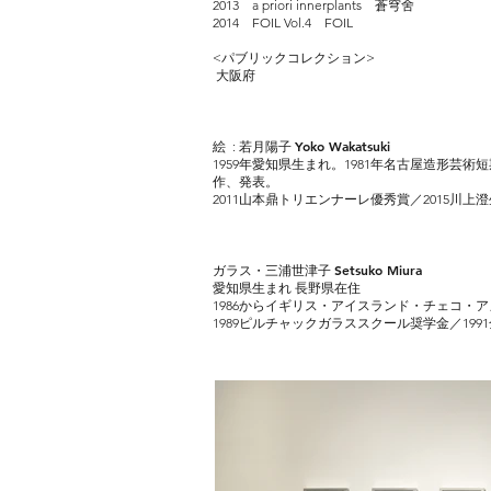
2013 a priori innerplants 蒼穹舍
2014 FOIL Vol.4 FOIL
<パブリックコレクション>
大阪府
Yoko Wakatsuki
絵 : 若月陽子
1959年愛知県生まれ。1981年名古屋造形
作、発表。
2011山本鼎トリエンナーレ優秀賞／2015川
Setsuko Miura
ガラス・三浦世津子
愛知県生まれ 長野県在住
1986からイギリス・アイスランド・チェコ・
1989ピルチャックガラススクール奨学金／1991