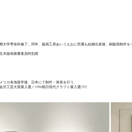
芸術短期大学専攻科修了。同年、版画工房あいうえおに所属も結婚出産後、銅版画制作
上澄生木版画展審査員特別賞
アメリカ各地留学後、日本にて制作・発表を行う
金沢工芸大賞展入選／1996朝日現代クラフト展入選(‘97)