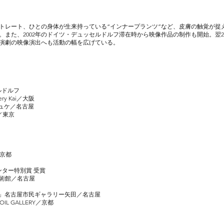
トレート、ひとの身体が生来持っている
“インナープランツ”など、皮膚の触覚が
また、2002年のドイツ・デュッセルドルフ滞在
時から映像作品の制作も開始。翌2
演劇の映像演出へも活動の幅を広げている。
ッセルドルフ
ery Kai／大阪
y プシュケ／名古屋
舍／東京
／京都
ー特別賞 受賞
市美術館／名古屋
der」名古屋市民ギャラリー矢田／名古屋
 FOIL GALLERY／京都