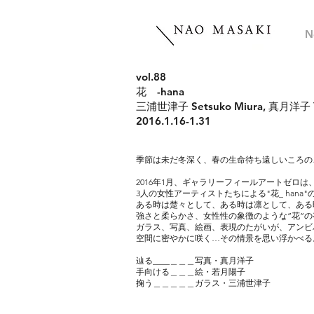
N
vol.88
花 -hana
三浦世津子 Setsuko Miura, 真月洋子 Yo
2016.1.16-1.31
季節は未だ冬深く、春の生命待ち遠しいころの
2016年1月、ギャラリーフィールアートゼロは
3人の女性アーティストたちによる"花_ hana
ある時は楚々として、ある時は凛として、ある
強さと柔らかさ、女性性の象徴のような”花”の
ガラス、写真、絵画、表現のたがいが、アンビ
空間に密やかに咲く…その情景を思い浮かべる
辿る____＿＿＿写真・真月洋子
手向ける＿＿＿絵・若月陽子
掬う＿＿＿＿＿ガラス・三浦世津子