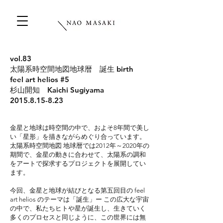
vol.83
太陽系時空間地図地球暦 誕生 birth
feel art helios #5
杉山開知 Kaichi Sugiyama
2015.8.15-8.23
金星と地球は時空間の中で、およそ8年間で美し
い「星形」を描きながらめぐり合っています。
太陽系時空間地図 地球暦では2012年～2020年の
期間で、金星の動きに合わせて、太陽系の調和
をアートで探求するプロジェクトを展開してい
ます。
今回、金星と地球が結びとなる第五回目の feel
art helios のテーマは「誕生」ー この広大な宇宙
の中で、私たちヒトや星が誕生し、生きていく
多くのプロセスと同じように、この世界には無