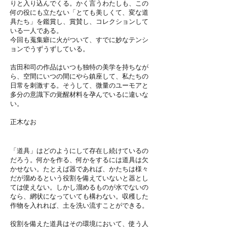
りと入り込んでくる。かく言うわたしも、この
何の役にも立たない「とても美しくて、変な道
具たち」を鑑賞し、賞賛し、コレクションして
いる一人である。
今回も蒐集癖に火がついて、すでに妙なテンシ
ョンでうずうずしている。
吉田和司の作品はいつも独特の美学を持ちなが
ら、空間にいつの間にやら鎮座して、私たちの
日常を刺激する。そうして、微量のユーモアと
多分の意識下の覚醒材料を孕んでいるに違いな
い。
正木なお
「道具」はどのようにして存在し続けているの
だろう。何かを作る、何かをするには道具は欠
かせない。たとえば器であれば、かたちは様々
だが溜めるという役割を備えていないと器とし
ては使えない。しかし溜めるものが水でないの
なら、網状になっていても構わない。収穫した
作物を入れれば、土を洗い流すことができる。
役割を備えた道具はその環境において、使う人