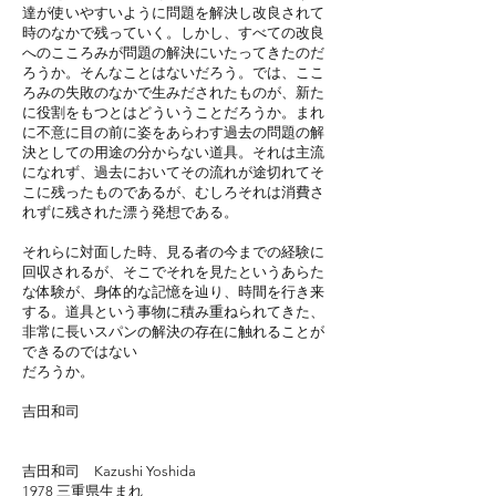
達が使いやすいように問題を解決し改良されて
時のなかで残っていく。しかし、すべての改良
へのこころみが問題の解決にいたってきたのだ
ろうか。そんなことはないだろう。では、ここ
ろみの失敗のなかで生みだされたものが、新た
に役割をもつとはどういうことだろうか。まれ
に不意に目の前に姿をあらわす過去の問題の解
決としての用途の分からない道具。それは主流
になれず、過去においてその流れが途切れてそ
こに残ったものであるが、むしろそれは消費さ
れずに残された漂う発想である。
それらに対面した時、見る者の今までの経験に
回収されるが、そこでそれを見たというあらた
な体験が、身体的な記憶を辿り、時間を行き来
する。道具という事物に積み重ねられてきた、
非常に長いスパンの解決の存在に触れることが
できるのではない
だろうか。
吉田和司
吉田和司 Kazushi Yoshida
1978 三重県生まれ