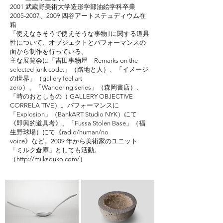
2001 武蔵野美術大学造形学部油絵学科卒業
2005-2007
、2009 四谷アートステュディウム在
籍
「使えなさそうで使えそうな事物｣に関する道具
性について、オブジェクトとパフォーマンスの
面から制作を行っている。
主な展覧会に「吉田事物屋 Remarks on the
selected junk code.」（路地と人）、「イメージ
の世界」（gallery feel art
zero）、「Wandering series」（森岡書店）、
「時のおとしもの（ GALLERY OBJECTIVE
CORRELA TIVE）。パフォーマンスに
「Explosion」（BankART Studio NYK）にて
《即興的道具考》、「Fussa Stolen Base」（福
生野球場）にて《radio/human/no
voice》など。2009 年から美術家のユニット
「ミルク倉庫」としても活動。
（
http://milksouko.com/
）