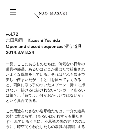
vol.72
吉田和司 Kazushi Yoshida
Open and closed sequences 漂う道具
2014.8.9-8.24
一見、ここにあるものたちは、何気ない日常の
道具や部品、あるいはどこか道ばたで拾集され
たような風情をしている。それはどれも端正で
美しい佇まいだが、ふと目を留めてよくみる
と、両側に取っ手のついたスプーン、掃くに掃
けない、掛けるに掛けれないハンガー？あるい
は箒？…「待てよ、何かおかしいではないか」
という具合である。
この用途をなさない造形物たちは、一介の道具
の枠に留まらず、( あるいはそれすらも果たさ
ず)、みているうちに、不思議の国のアリスのよ
うに、時空間やわたしたちの常識の隙間にする