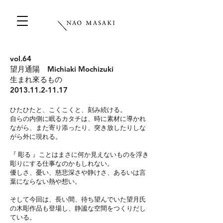
vol.64
望月通陽 Michiaki Mochizuki
生まれ來るもの
2013.11.2-11.17
ひたひたと、こくこくと、刻み続ける。
自らの内側に眠るカタチは、時に素材に導かれ
ながら、また寄り添ったり、突き放したりしな
がら外に現れる。
『 彫る 』ことはまさに何か見えないものを浮き
彫りにする仕事なのかもしれない。
優しさ、憂い、慈悲深さや静けさ、あるいは言
葉にならない熱や想い。
そして今回は、長い間、待ち望んでいた望月氏
の木彫作品も登場し、静謐な空間をつくりだし
ている。