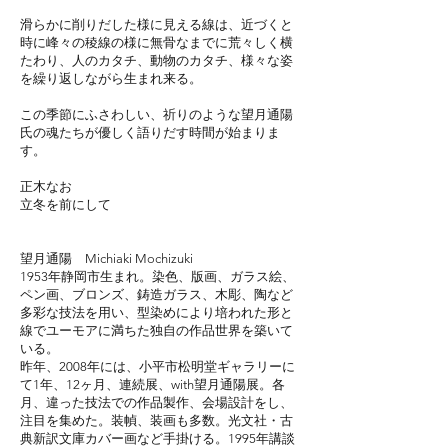
滑らかに削りだした様に見える線は、近づくと
時に峰々の稜線の様に無骨なまでに荒々しく横
たわり、人のカタチ、動物のカタチ、様々な姿
を繰り返しながら生まれ来る。
この季節にふさわしい、祈りのような望月通陽
氏の魂たちが優しく語りだす時間が始まりま
す。
正木なお
立冬を前にして
望月通陽 Michiaki Mochizuki
1953年静岡市生まれ。染色、版画、ガラス絵、
ペン画、ブロンズ、鋳造ガラス、木彫、陶など
多彩な技法を用い、型染めにより培われた形と
線でユーモアに満ちた独自の作品世界を築いて
いる。
昨年、2008年には、小平市松明堂ギャラリーに
て1年、12ヶ月、連続展、with望月通陽展。各
月、違った技法での作品製作、会場設計をし、
注目を集めた。装幀、装画も多数。光文社・古
典新訳文庫カバー画など手掛ける。1995年講談