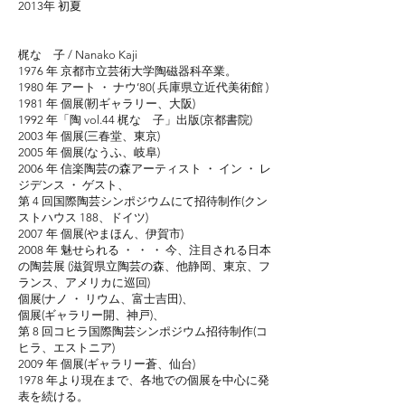
2013年 初夏
梶なゝ子 / Nanako Kaji
1976 年 京都市立芸術大学陶磁器科卒業。
1980 年 アート ・ ナウ’80( 兵庫県立近代美術館 )
1981 年 個展(靭ギャラリー、大阪)
1992 年「陶 vol.44 梶なゝ子」出版(京都書院)
2003 年 個展(三春堂、東京)
2005 年 個展(なうふ、岐阜)
2006 年 信楽陶芸の森アーティスト ・ イン ・ レ
ジデンス ・ ゲスト、
第 4 回国際陶芸シンポジウムにて招待制作(クン
ストハウス 188、ドイツ)
2007 年 個展(やまほん、伊賀市)
2008 年 魅せられる ・ ・ ・ 今、注目される日本
の陶芸展 (滋賀県立陶芸の森、他静岡、東京、フ
ランス、アメリカに巡回)
個展(ナノ ・ リウム、富士吉田)、
個展(ギャラリー開、神戸)、
第 8 回コヒラ国際陶芸シンポジウム招待制作(コ
ヒラ、エストニア)
2009 年 個展(ギャラリー蒼、仙台)
1978 年より現在まで、各地での個展を中心に発
表を続ける。