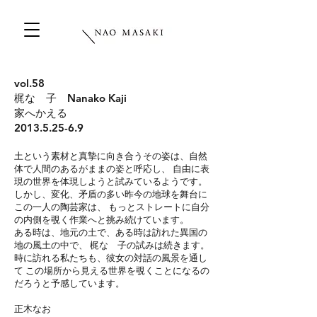
vol.58
梶なゝ子 Nanako Kaji
家へかえる
2013.5.25-6.9
土という素材と真摯に向き合うその姿は、自然
体で人間のあるがままの姿と呼応し、 自由に表
現の世界を体現しようと試みているようです。
しかし、変化、矛盾の多い昨今の地球を舞台に
この一人の陶芸家は、 もっとストレートに自分
の内側を覗く作業へと挑み続けています。
ある時は、地元の土で、
ある時は訪れた異国の
地の風土の中で、 梶なゝ子の試みは続きます。
時に訪れる私たちも、彼女の対話の風景を通し
て この場所から見える世界を覗くことになるの
だろうと予感しています。
正木なお