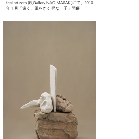
feel art zero (現Gallery NAO MASAKI)にて、2010
年 1 月「遠く、風をきく 梶なゝ子」開催