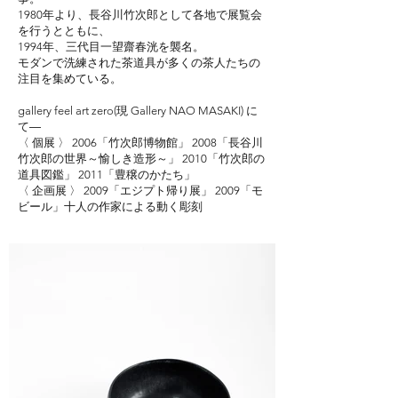
1980年より、長谷川竹次郎として各地で展覧会
を行うとともに、
1994年、三代目一望齋春洸を襲名。
モダンで洗練された茶道具が多くの茶人たちの
注目を集めている。
gallery feel art zero(現 Gallery
NAO MASAKI)
に
て―
〈 個展 〉 2006「竹次郎博物館」 2008「長谷川
竹次郎の世界～愉しき造形～」 2010「竹次郎の
道具図鑑」 2011「豊穣のかたち」
〈 企画展 〉 2009「エジプト帰り展」 2009「モ
ビール」十人の作家による動く彫刻