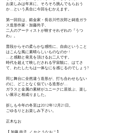
お楽しみは年末に、そろそろ挑んでもらおう
か…という具合に今回をむかえます。
第一回目は、鍛金家・長谷川竹次郎と鋳造ガラ
ス造形作家・加藤尚子、
二人のアーティストが映すそれぞれの『うつ
わ』。
普段からその柔らかな感性に、自由ということ
はこんな風に素晴らしいものなのか !
…と感動と発見を頂けるお二人です。
時代を超えて映しだされる宇宙観に、はてさ
て、わたしたちは一体なにを感じるのでしょう?
同じ舞台に全然違う造形が、打ち合わせもない
のに、どことなく似ている造形が…
ガラスと金属の素材がユニークに居並ぶ、楽し
い展示と相成りました。
折しも今年の冬至は2012年12月21日。
ごゆるりとお楽しみ下さい。
正木なお
【 加藤 尚子 ／ かとうなおこ】