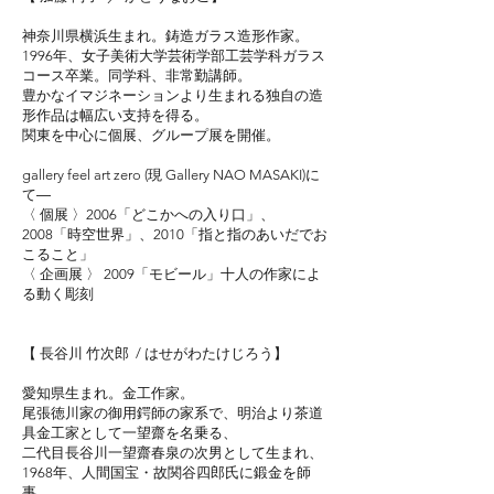
神奈川県横浜生まれ。鋳造ガラス造形作家。
1996年、女子美術大学芸術学部工芸学科ガラス
コース卒業。同学科、非常勤講師。
豊かなイマジネーションより生まれる独自の造
形作品は幅広い支持を得る。
関東を中心に個展、グループ展を開催。
gallery feel art zero (現 Gallery
NAO MASAKI)
に
て―
〈 個展 〉2006「どこかへの入り口」、
2008「時空世界」、2010「指と指のあいだでお
こること」
〈 企画展 〉 2009「モビール」十人の作家によ
る動く彫刻
【 長谷川 竹次郎 / はせがわたけじろう】
愛知県生まれ。金工作家。
尾張徳川家の御用鍔師の家系で、明治より茶道
具金工家として一望齋を名乗る、
二代目長谷川一望齋春泉の次男として生まれ、
1968年、人間国宝・故関谷四郎氏に鍛金を師
事。