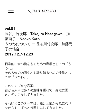
vol.51
長谷川竹次郎 Takejiro Hasegawa 加
藤尚子 Naoko Kato
うつわについて ー 長谷川竹次郎、加藤尚
子の場合
2012.12.7-12.23
日常的に食べ物をもるための容器としての『う
つわ』
その人物の内面や才を計り知るための器量とし
ての『うつわ』。
このシンプルな言葉に
昔から人々は多くの意味を重ねて、身近に置
き、使いこなしてきました。
それゆえこのテーマは、随分と前から気になり
ながらも、ずっと後回しにしてきました。