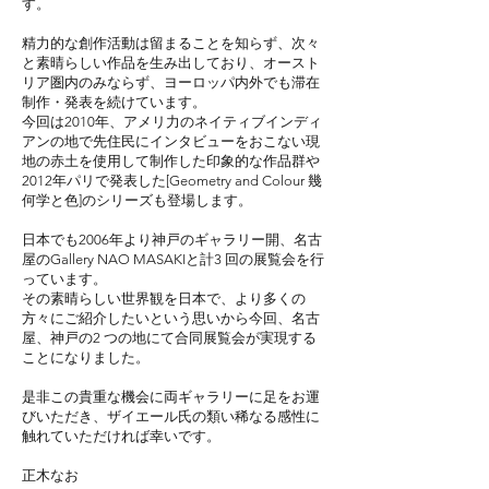
す。
精力的な創作活動は留まることを知らず、次々
と素晴らしい作品を生み出しており、オースト
リア圏内のみならず、ヨーロッパ内外でも滞在
制作・発表を続けています。
今回は2010年、アメリ力のネイティブインディ
アンの地で先住民にインタビューをおこない現
地の赤土を使用して制作した印象的な作品群や
2012年パリで発表した[Geometry and Colour 幾
何学と色]のシリーズも登場します。
日本でも2006年より神戸のギャラリー開、名古
屋のGallery NAO MASAKIと計3 回の展覧会を行
っています。
その素晴らしい世界観を日本で、より多くの
方々にご紹介したいという思いから今回、名古
屋、神戸の2 つの地にて合同展覧会が実現する
ことになりました。
是非この貴重な機会に両ギャラリーに足をお運
びいただき、ザイエール氏の類い稀なる感性に
触れていただければ幸いです。
正木なお