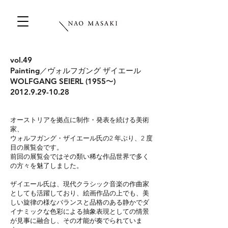
vol.49
Painting／ヴォルフガング ザイエール
WOLFGANG SEIERL (1955〜)
2012.9.29-10.28
オーストリアを拠点に制作・発表を続ける美術
家、
ウォルフガング・ザイエール氏の2 年ぶり、2 度
目の展覧会です。
前回の展覧会ではその類い稀な作品世界で多く
の方々を魅了しました。
ザイエール氏は、現代クラシック音楽の作曲家
としても活躍しており、絵画作品の上でも、美
しい旋律の様なバランスと品格のある静かでダ
イナミックな色彩による抽象表現としての情景
が見事に融合し、その才能が奏でられていま