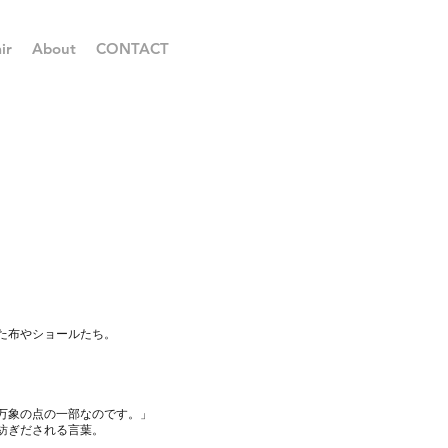
ir
About
CONTACT
た布やショールたち。
万象の点の一部なのです。」
紡ぎだされる言葉。