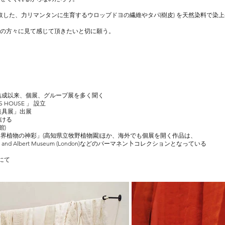
採取した、力リマンタンに生育するウロップドヨの繊維やタパ(樹皮) を天然染料で
の方々に見て感じて頂きたいと切に願う。
」結成以来、個展、グループ展を多く聞く
HOUSE 」 設立
道具展」出展
ける
館)
キルトの世界植物の神彩」(高知県立牧野植物園)ほか、海外でも個展を開く作品は、
ia and Albert Museum
(London)などのパーマネン卜コレクションとなっている
I）にて