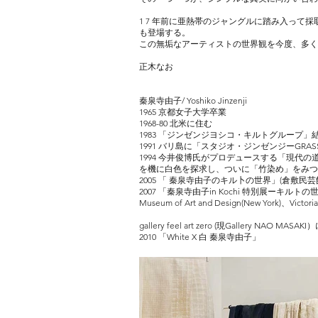
1 7 年前に亜熱帯のジャングルに踏み入って
も登場する。
この無垢なアーティストの世界観を今度、多く
正木なお
秦泉寺由子/ Yoshiko Jinzenji
1965 京都女子大学卒業
1968-80 北米に住む
1983 「ジンゼンジヨシコ・キルトグループ
1991 バリ島に「スタジオ・ジンゼンジーGRASS 
1994 今井俊博氏がプロデュースする「現代の
を機に白色を探求し、ついに「竹染め」をみつ
2005 「 秦泉寺由子のキル卜の世界」(倉敷民芸
2007 「秦泉寺由子in Kochi 特別展ー
Museum of Art and Design(New York)、
Victor
gallery feel art zero (現Gallery NAO MASAK
2010 「White X 白 秦泉寺由子」