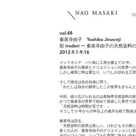
N
vol.48
秦泉寺由子 Yoshiko Jinzenji
彩 irodori ー 秦泉寺由子の天然染料
2012.9.1-9.16
インドネシア、バリ島に工房を構えて25 年。
秦泉寺由子の素材とクリエイションの世界への
しかし確実に時は重なり、いつしか訪れる工房
そして彼女は自分自身に問う。
「わたしは自分の探求したこの世界をきちんと
今回、繰り広げられるのは亜熱帯天然染料の彩
かつて秦泉寺が世界で初めて発表した青竹で染
「天然染料は時聞が宝です。」
そうして10 年から20年以上の歳月を経て熟
秦泉寺は語る。
「天然染料の世界は美しい。けれどもその奥に
多くの人が、秦泉寺由子のクリエイションに惹
その一つ一つが、シンプルな真実に向かい合わ