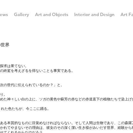
ews
Gallery
Art and Objects
Interior and Design
Art Fa
の世界
探求は果てない。
の終駕を考えざるを得ないことも事実である。
次の世代に伝えられているのか？」と。
り。
めた神々しい白の上に、ソガの黄色や蘇芳の赤などの赤道直下の植物たちで染上げ
成された色たちが、今ここに踊る。
ある本質的なものに目覚めなければならない。そして人間は生物であり、この森羅
かれてやまないその理由は、彼女のその深く潔い生き様がみいだす世界、経験から
せてくれるからなのだろう。