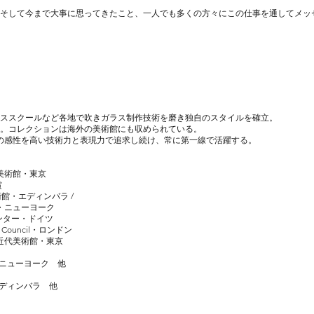
そして今まで大事に思ってきたこと、一人でも多くの方々にこの仕事を通してメッ
ススクールなど各地で吹きガラス制作技術を磨き独自のスタイルを確立。
。コレクションは海外の美術館にも収められている。
自の感性を高い技術力と表現力で追求し続け、常に第一線で活躍する。
代美術館・東京
賞
立美術館・エディンバラ /
術館・ニューヨーク
インセンター・ドイツ
afts Council・ロンドン
立近代美術館・東京
イツ
esign・ニューヨーク 他
エディンバラ 他