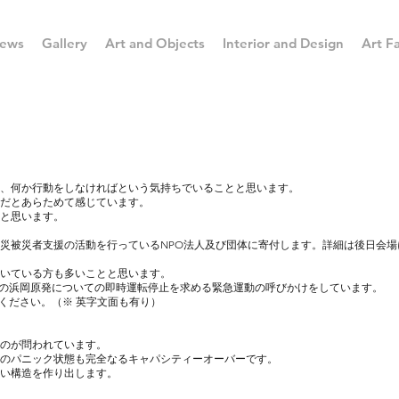
ews
Gallery
Art and Objects
Interior and Design
Art Fa
、何か行動をしなければという気持ちでいることと思います。
だとあらためて感じています。
と思います。
災被災者支援の活動を行っているNPO法人及び団体に寄付します。詳細は後日会場
いている方も多いことと思います。
岡の浜岡原発についての即時運転停止を求める緊急運動の呼びかけをしています。
ください。（※ 英字文面も有り）
のが問われています。
のパニック状態も完全なるキャパシティーオーバーです。
い構造を作り出します。