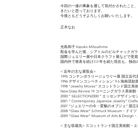
今回の一連の事象を通して気付かされたこと、
きたいと思っております。
今後ともどうぞよろしくお願いいたします。
正木なお
光島和子 Kazuko Mitsushima
彫金を学んだ後、シアトルのピルチャックガラ
国際ジュエリー展や日本クラフト展などで受賞
国内外で発表を続け3 0 年を経た現在も、独
< 近年の主な展覧会>
1995 コンテンポラリージュウリー展 国立近
1996 デザインコンペティション' 9 6 海南奨励
1998 “Jewelry Moves” スコットランド国
New Glass Review 19 コーニングガラス美
2000 “ SELECTION2000 ” エッセンデザ
2001 “ Contemporary Japanese Jewelry” Cr
2007 “ジュエリーの今・変貌のオブジェ” 国
2008 “Glass Wear” Schmuck Museum・ド
2009 “Glass Wear” Museum of Arts & D
< 主な収蔵先> スコットランド国立美術館・