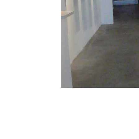
461-0004
愛知県名古屋市東区葵2－3－4
2-3-4 Aoi, Higashi-ku, Nagoya, Aichi 461-0
Tel : 052 932 2090 Fax : 052 932 2091
© 2018 by NAO MASAKI and Associates