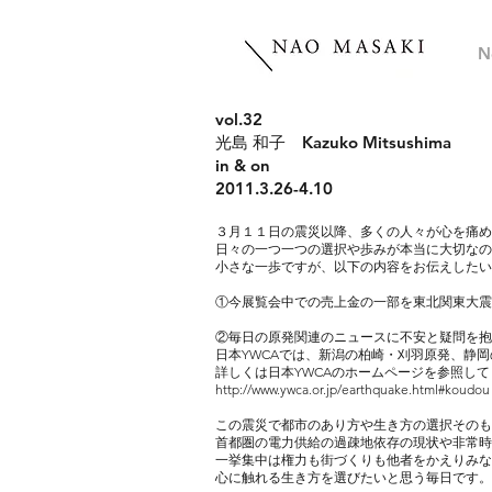
N
vol.32
光島 和子 Kazuko Mitsushima
in & on
2011.3.26-4.10
３月１１日の震災以降、多くの人々が心を痛め
日々の一つ一つの選択や歩みが本当に大切なの
小さな一歩ですが、以下の内容をお伝えしたい
①今展覧会中での売上金の一部を東北関東大震
②毎日の原発関連のニュースに不安と疑問を抱
日本YWCAでは、新潟の柏崎・刈羽原発、静
詳しくは日本YWCAのホームページを参照して
http://www.ywca.or.jp/earthquake.html#koudou
この震災で都市のあり方や生き方の選択そのも
首都圏の電力供給の過疎地依存の現状や非常時
一挙集中は権力も街づくりも他者をかえりみな
心に触れる生き方を選びたいと思う毎日です。