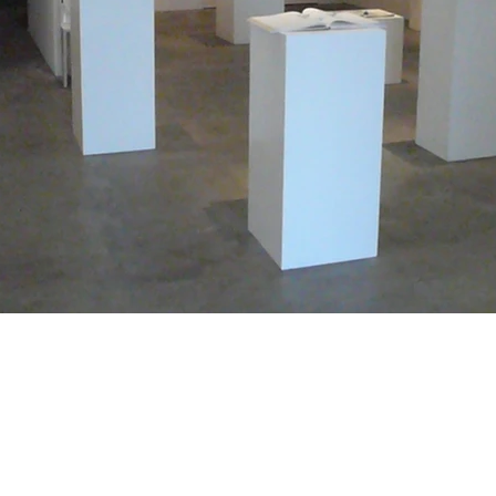
About
004 Japan
Gallery
Art and Objects
Interior and design
CONTACT