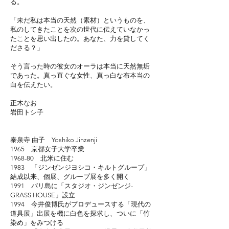
る。
「未だ私は本当の天然（素材）というものを、
私のしてきたことを
次の世代に伝えていなかっ
たことを思い出したの。
あなた、力を貸してく
ださる？」
そう言った時の彼女のオーラは本当に天然無垢
であった。
真っ直ぐな女性、真っ白な布
本当の
白を伝えたい。
正木なお
岩田トシ子
泰泉寺 由子 Yoshiko Jinzenji
1965 京都女子大学卒業
1968-80 北米に住む
1983 「ジンゼンジヨシコ・キルトグループ」
結成以来、個展、グループ展を多く開く
1991 バリ島に「スタジオ・ジンゼンジ-
GRASS HOUSE」設立
1994 今井俊博氏がプロデュースする「現代の
道具展」出展を機に白色を探求し、ついに「竹
染め」をみつける