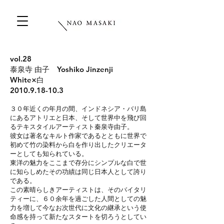
vol.28
泰泉寺 由子 Yoshiko Jinzenji
White×白
2010.9.18-10.3
３０年近くの年月の間、
インドネシア・バリ島
にあるアトリエと日本、そして世界中を飛び回
る
テキスタイルアーティスト秦泉寺由子。
彼女は著名なキルト作家であるとともに
世界で
初めて竹の染料から白を作り出したクリエータ
ーとしても知られている。
東洋の魅力をここまで存分にシンプルな白で世
に知らしめたその功績は
同じ日本人として誇り
である。
この素晴らしきアーティストは、そのバイタリ
ティーに、
６０余年を過ごした人間としての魅
力を増して今なお次世代に文化の継承という使
命感を持って
新たなスタートを切ろうとしてい