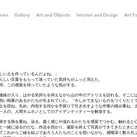
ews
Gallery
Art and Objects
Interior and Design
Art Fa
しい土を作っているんだよね。」
らしい言葉をもらって迷っていた気持ちがふっと消えた。
時、この感覚を待っていたような気がする。
連絡が入り、はやる気持ちを抑えながら山の中のアトリエを訪れる。そこに
熱い熱量のあるかたちが生まれていた。「今しかできないものをつくりたく
土を捏ね、丸め、内包する何かを手探りで引き出すような作業の積み重ね。
一人の、人間キムホノとしてのアイデンティティーを解放する。
発する熱を重ね、辿る。蠢く感じや溢れるかたちを感覚でつかむ。触れると
と一緒に辿るのだな…作品を預かり、撮影を終えて写真ができてきたときに
てこれからご縁を結ぶであろう人たちのことを想いながら、感慨深く数カ月