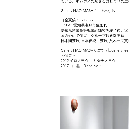
ている。キムホノの魅せるはじまりの土
Gallery NAO MASAKI 正木なお
［金憲鎬 Kim Hono ］
1985年 愛知県瀬戸市生まれ
愛知県窯業高等職業訓練校を終了後、瀬
国内外にて個展、グループ展多数開催
日本陶芸展, 日本伝統工芸展, 八木一夫賞
Gallery NAO MASAKIにて（旧gallery feel 
＜個展＞
2012 イロノヨウナ カタチノヨウナ
2017 白 | 黒 Blanc Noir