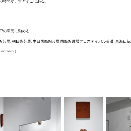
の時間が、すぐそこにある。
戸の窯元に勤める
陶芸展, 朝日陶芸展, 中日国際陶芸展,国際陶磁器フェステイバル美濃, 東海伝
art zero ）