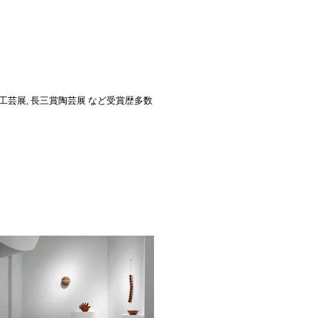
統工芸展, 長三賞陶芸展 など受賞歴多数