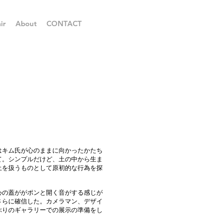
ir
About
CONTACT
はキム氏が心のままに向かったかたち
て。シンプルだけど、土の中から生ま
土を扱うものとして原初的な行為を探
心の蓋ががポンと開く音がする感じが
さらに確信した。カメラマン、デザイ
ぶりのギャラリーでの展示の準備をし