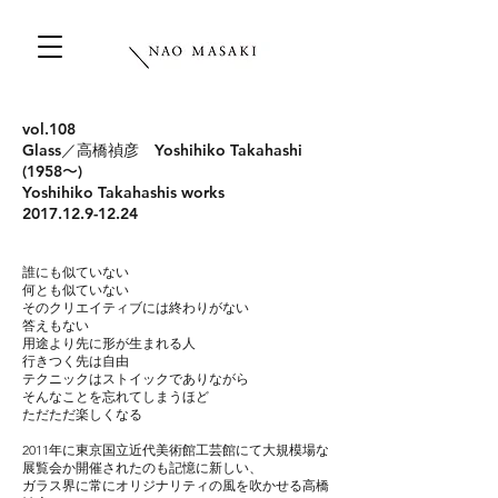
vol.108
Glass／高橋禎彦 Yoshihiko Takahashi
(1958〜)
Yoshihiko Takahashis works
2017.12.9-12.24
誰にも似ていない
何とも似ていない
そのクリエイティブには終わりがない
答えもない
用途より先に形が生まれる人
行きつく先は自由
テクニックはストイックでありながら
そんなことを忘れてしまうほど
ただただ楽しくなる
2011年に東京国立近代美術館工芸館にて大規模場な
展覧会か開催されたのも記憶に新しい、
ガラス界に常にオリジナリティの風を吹かせる高橋