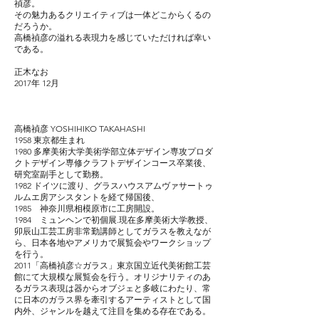
禎彦。
その魅力あるクリエイティブは一体どこからくるの
だろうか。
高橋禎彦の溢れる表現力を感じていただければ幸い
である。
正木なお
2017年 12月
高橋禎彦 YOSHIHIKO TAKAHASHI
1958 東京都生まれ
1980 多摩美術大学美術学部立体デザイン専攻プロダ
クトデザイン専修クラフトデザインコース卒業後、
研究室副手として勤務。
1982 ドイツに渡り、グラスハウスアムヴァサートゥ
ルムエ房アシスタントを経て帰国後、
1
985 神奈川県相模原市に工房開設。
1984 ミュンヘンで初個展.現在多摩美術大学教授、
卯辰山工芸工房非常勤講師としてガラスを教えなが
ら、日本各地やアメリカで展覧会やワークショップ
を行う。
2011「高橋禎彦☆ガラス」東京国立近代美術館工芸
館にて大規模な展覧会を行う。オリジナリティのあ
るガラス表現は器からオブジェと多岐にわたり、常
に日本のガラス界を牽引するアーティストとして国
内外、ジャンルを越えて注目を集める存在である。