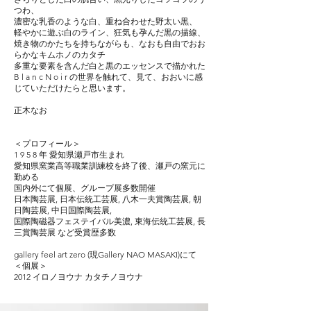
つわ、
濃密な乳香のような白、重ね合わせた野太い黒、
軽やかに遊ぶ白のライン、狂気も孕んだ黒の描線、
焼き物のかたちを持ちながらも、なおも自由でおお
らかなキムホノのカタチ
多重な要素を含んだ白と黒のエッセンスで描かれた
B l a n c N o i r の世界を触れて、見て、おおいに感
じていただけたらと思います。
正木なお
＜プロフィール＞
1 9 5 8 年 愛知県瀬戸市生まれ
愛知県窯業高等職業訓練校を終了後、瀬戸の窯元に
勤める
国内外にて個展、グループ展多数開催
日本陶芸展, 日本伝統工芸展, 八木一夫賞陶芸展, 朝
日陶芸展, 中日国際陶芸展,
国際陶磁器フェステイバル美濃, 東海伝統工芸展, 長
三賞陶芸展 など受賞歴多数
gallery feel art zero (現Gallery NAO MASAKI)にて
＜個展＞
2012 イロノヨウナ カタチノヨウナ