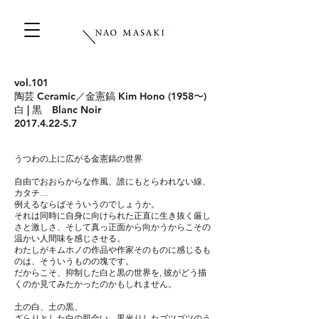
vol.101
陶芸 Ceramic／金憲鎬 Kim Hono (1958〜)
白 | 黒 Blanc Noir
2017.4.22-5.7
うつわの上に広がる金憲鎬の世界
自由でおおらからな作風、誰にもとらわれない線、
カタチ…
例えるならばそういうのでしょうか。
それは同時に自身に向けられた正直に生き抜く厳し
さと激しさ、
そして真っ正面から向かうからこその
温かい人間味を感じさせる。
わたしがキムホノの作品や作家そのものに感じるも
のは、そういうものの塊です。
だからこそ、抑制した白と黒の世界を, 彼がどう描
くのか見てみたかったのかもしれません。
土の白、土の黒、
ざらりとした白の肌合い、黒光りしたゴツゴツのう