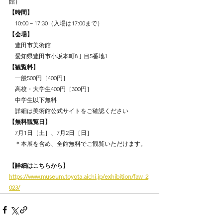
館）
【時間】
10:00－17:30（入場は17:00まで）
【会場】
　豊田市美術館
　愛知県豊田市小坂本町8丁目5番地1
【観覧料】
　一般500円［400円］
　高校・大学生400円［300円］
　中学生以下無料
　詳細は美術館公式サイトをご確認ください
【無料観覧日】
　7月1日［土］、7月2日［日］　
　＊本展を含め、全館無料でご観覧いただけます。
【詳細はこちらから】
https://www.museum.toyota.aichi.jp/exhibition/faw_2
023/