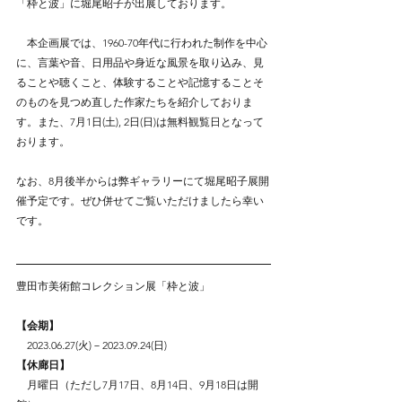
「枠と波」に堀尾昭子が出展しております。
　本企画展では、1960-70年代に行われた制作を中心
に、言葉や音、日用品や身近な風景を取り込み、見
ることや聴くこと、体験することや記憶することそ
のものを見つめ直した作家たちを紹介しておりま
す。また、7月1日(土), 2日(日)は無料観覧日となって
おります。
なお、8月後半からは弊ギャラリーにて堀尾昭子展開
催予定です。ぜひ併せてご覧いただけましたら幸い
です。
豊田市美術館コレクション展「枠と波」
【会期】
2023.06.27(火)－2023.09.24(日)
【休廊日】
月曜日（ただし7月17日、8月14日、9月18日は開