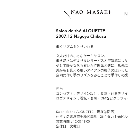
N
Salon de thé ALOUETTE
2007.12 Nagoya Chikusa
働くリズムをとりいれる
２人だけの小さなケーキサロン。
働き易さは何より良いサービスと空気感につな
そして静かな落ち着いた雰囲気と共に、店先に
外からも見える細いアイアンの格子のはいった
店内に作り手のリズムをみることで手作りの醍
​担当
コンセプト，デザイン設計，食器・什器デザイ
ロゴデザイン，看板・名刺・DMなどグラフィ
Salon de the ALOUETTE（現在は閉店）
住所：
名古屋市千種区高見1-26-4 タカミ光ビル
営業時間：12:00-19:00
定休日：火曜日