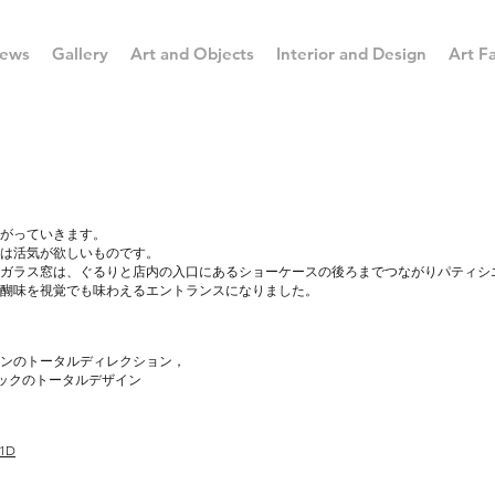
ews
Gallery
Art and Objects
Interior and Design
Art Fa
がっていきます。
は活気が欲しいものです。
ガラス窓は、ぐるりと店内の入口にあるショーケースの後ろまでつながりパティシ
醐味を視覚でも味わえるエントランスになりました。
ンのトータルディレクション，
ックのトータルデザイン
1D