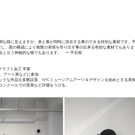
調な様に見えますが、表と裏が同時に存在する事のできる特別な素材です。平
だし、面の構成により無限の表情を作り出す事の出来る有効な素材でもありま
ると云う神秘的な物でもあります。 ー 平石裕
 クラフト金工 卒業
催、アート展などに参加
ックな作品を多数設置、NYCミュージアムアーツ＆デザインを始めとする美
コンクールでの受賞など評価をうける。