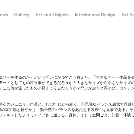
ews
Gallery
Art and Objects
Interior and Design
Art Fa
エリーを作るのか」という問いにかつてこう答えた。「大きなアート作品を
アートとしてもの言う事ができるだろうか？大きなサイズから小さなサイズ
そこに何か違ったものが見えてくるだろうか？問いが次々と浮かび、コンテ
平石のジュエリー作品と、1990年代から続く、不思議なバランス感覚で浮遊
に、独特の重力場と軽やかさ、緊張感のバランスをあたえる装置性は見事である
フォルメしたプリミティブさに通じる。身体、そして空間ごと、知覚・体験