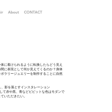
ir
About
CONTACT
身体に着けられるように転換したらどう見え
の間に表現として何か見えてくるのか？身体
ンポラリージュエリーを制作することに自然
し、影を落とすインスタレーション
。そして赤や黒、青などビビットな色はモダンで
していただきたい。