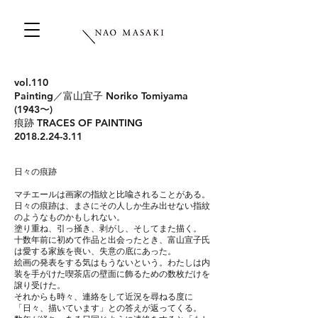
vol.110
Painting／富山宜子 Noriko Tomiyama
(1943〜)
痕跡 TRACES OF PAINTING
2018.2.24-3.11
日々の痕跡
マチエールは画家の指紋と比喩されることがある。
日々の痕跡は、まさにその人しか生み出せない指紋
のようなものかもしれない。
塗り重ね、引っ掻き、剥がし、そしてまた描く。
十数年前に初めて作品と出会ったとき、富山宣子氏
は愛する家族を喪い、失意の底にあった。
絵画の発表をする気はもうないという。わたしは内
装を手がけた喫茶店の壁面に飾るための
数枚だけを
譲り受けた。
それからも時々、連絡をして近況を尋ねる度に
「日々、描いています」との答えが返ってくる。