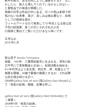
数年が経ち、ある日同じように連絡をすると「もし
かしたら、故人も望んでくれているかも
しれない」
と展覧会での発表が再開した。
画家の日常は作品の中にある。日々の色は多様で何
気のない出来事、喜び、哀しみは積み重なり、
絵画
としての痕跡を残す。
フィールアートゼロで発表して10 年目となる富山宜
子氏の絵画展、多くの方にそれぞれの人生
の痕跡と重ねてご覧いただけるなら幸いです。
正木なお
2018 年2 月
富山宜子 Noriko Tomiyama
画家。1943年、三重県松阪市に生まれる。津市の私
立中学にて美術教諭と出会い、絵画活動を始める。
8 0 年代半ばより名古屋、四日市、津、松阪などで
個展を開催。60歳で最後の個展と
するが、それ以降
も絵を描き続ける日々。
2008年Gallery feel art zero [現Gallery Nao Masaki] に
て「色彩の絵画」開催、
反響を呼ぶ。
gallery feel art zero (現Gallery
NAO MASAKI
)にて
＜個展＞
2008年9月「色彩の絵画」