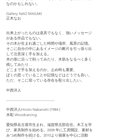
なのかもしれない。
Gallery NAO MASAKI
正木なお
出来上がったものは道具でもなく、強いメッセージ
がある作品でもない。
その木が生まれ過ごした時間や場所、風景の記憶。
そこに自分の中にあるイメージの断片を引っ張り出
して注意深く手を加える。
木の形に沿って削ってみたり、木肌をなるべく多く
残してみたり…
どこまで手を加えるのか。止め時も重要。
ぼくの思っていることや記憶などはどうでも良い。
ただ、そこに宿っている存在を彫り出したい。
中西洋人
---------------------------------------
中西洋人Hiroto Nakanishi (1984-)
木彫 Woodcarving
愛知県名古屋市生まれ、滋賀県北部在住。木工を学
び、家具制作を始める。2008 年に工房開設、素材を
みつめ制作を続ける。2010より個展を中心に活動