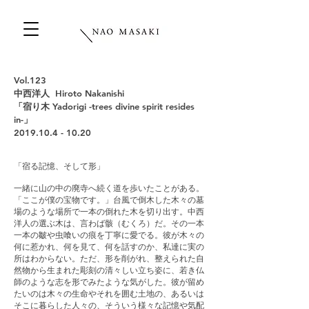
Vol.123
中西洋人 Hiroto Nakanishi
「宿り木 Yadorigi -trees divine spirit resides
in-」
2019.10.4 - 10.20
「宿る記憶、そして形」
一緒に山の中の廃寺へ続く道を歩いたことがある。
「ここが僕の宝物です。」台風で倒木した木々の墓
場のような場所で一本の倒れた木を切り出す。中西
洋人の選ぶ木は、言わば骸（むくろ）だ。その一本
一本の皺や虫喰いの痕を丁寧に愛でる。彼が木々の
何に惹かれ、何を見て、何を話すのか、私達に実の
所はわからない。ただ、形を削がれ、整えられた自
然物から生まれた彫刻の清々しい立ち姿に、若き仏
師のような志を形でみたような気がした。彼が留め
たいのは木々の生命やそれを囲む土地の、あるいは
そこに暮らした人々の、そういう様々な記憶や気配