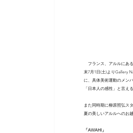
　フランス、アルルにある、TE
末7月1日(土)よりGall
に、具体美術運動のメン
「日本人の感性」と言え
また同時期に柳原照弘ス
夏の美しいアルルへのお
「AWAHI」