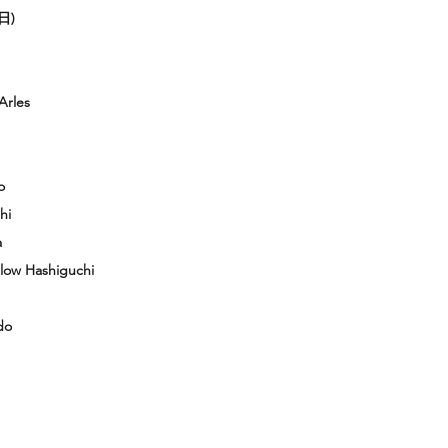
日)
Arles
o
hi
a
 Hashiguchi
do