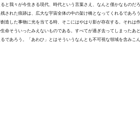
えると我々が今生きる現代、時代という言葉さえ、なんと僅かなものだ
に残された痕跡は、広大な宇宙全体の中の架け橋となってくれるであろ
が創造した事物に光を当てる時、そこにはやはり影が存在する。それは
や生命そういったみえないものである。すべてが過ぎ去ってしまったあ
えるであろう。「あわひ」とはそういうなんとも不可視な領域を含みこ