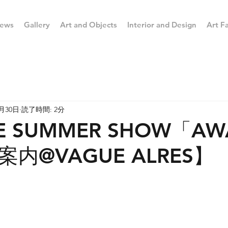
ews
Gallery
Art and Objects
Interior and Design
Art Fa
6月30日
読了時間: 2分
E SUMMER SHOW「AW
内@VAGUE ALRES】