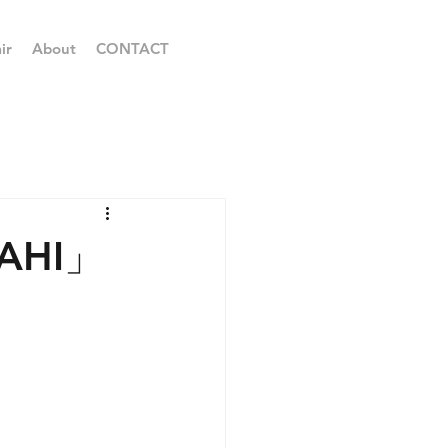
ir
About
CONTACT
AHI」