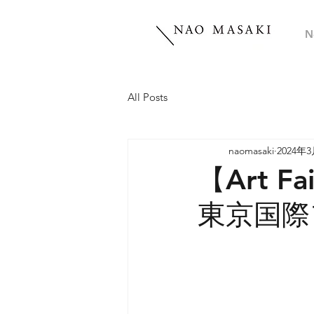
N
All Posts
naomasaki
2024年
【Art F
東京国際