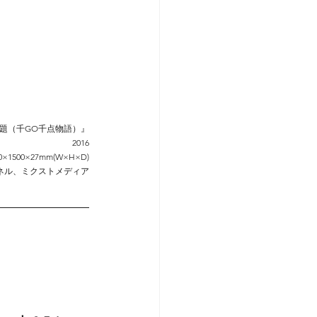
題（千GO千点物語）』
2016
0×1500×27mm(W×H×D)
ネル、ミクストメディア