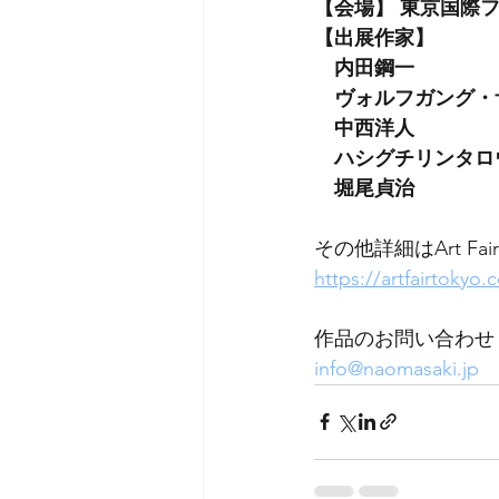
【会場】 東京国際フォ
【出展作家】
　内田鋼一
　ヴォルフガング・
　中西洋人
　ハシグチリンタロ
　堀尾貞治
その他詳細はArt Fai
https://artfairtokyo.
作品のお問い合わせ
info@naomasaki.jp