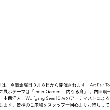
ASAKIは、今週金曜日３月８日から開催されます「Art Fair To
展示テーマは「Inner Garden 　内なる庭」 。内田
西洋人、Wolfgang Seierl５名のアーティストに
します。皆様のご来場をスタッフ一同心よりお待ちして